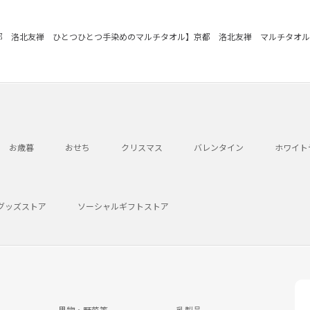
都 洛北友禅 ひとつひとつ手染めのマルチタオル】京都 洛北友禅 マルチタオル
お歳暮
おせち
クリスマス
バレンタイン
ホワイト
グッズストア
ソーシャルギフトストア
果物・野菜等
乳製品