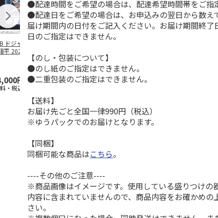
●配達時間をご希望の場合は、配達希望時間帯をご指
●配達日をご希望の場合は、お申込みの翌日から数えて
届け期間内の日付をご記入ください。お届け期間終了
日のご指定はできません。
LB ドジャース 大
ドジャース 大谷翔
ドジャース 大谷翔
MLB ドジャー
平 2026 NL 3・
平 日本人最多53試
平 日本人最多53試
谷翔平・山本
【のし・包装について】
月投手
…
合連続出塁記念 ダ
合連続出塁記念 コ
佐々木朗希 
●のし紙のご指定はできません。
ブ
…
イ
…
●二重包装のご指定はできません。
3,000円
33,000円
9,900円
8,500円
送料・税込)
(送料・税込)
(送料・税込)
(送料・税込)
【送料】
お届け先ごと全国一律990円（税込）
※ゆうパックでのお届けとなります。
【同梱】
同梱可能な商品は
こちら
。
----その他のご注意----
※商品画像はイメージです。使用している盛りつけの
内容に含まれていませんので、商品内容をお確かめの
さい。