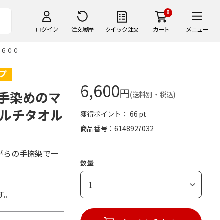
0
ログイン
注文履歴
クイック注文
カート
メニュー
８６００
6,600
円
手染めのマ
(送料別・税込)
ルチタオル
獲得ポイント： 66 pt
商品番号
6148927032
がらの手捺染で一
数量
す。