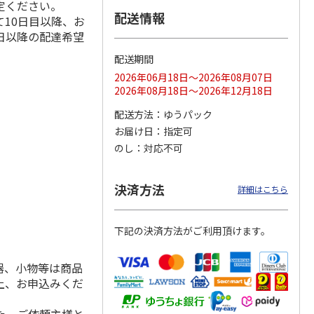
定ください。
配送情報
10日目以降、お
日以降の配達希望
配送期間
ス 大
MLB ドジャース 大
ドジャース 大谷翔
MLB ドジャース 大
由伸・
谷翔平 2026 NL 3・
平 日本人最多53試
谷翔平 2026 NL 3・
2026年06月18日～2026年08月07日
日本人
…
4月投手
…
合連続出塁記念 シ
4月投手
…
2026年08月18日～2026年12月18日
ル
…
17,000円
17,000円
8,500円
配送方法
ゆうパック
(送料・税込)
(送料・税込)
(送料・税込)
お届け日
指定可
のし
対応不可
決済方法
詳細はこちら
下記の決済方法がご利用頂けます。
器、小物等は商品
上、お申込みくだ