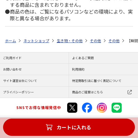
する商品に含まれておりません。
商品の色は、ご覧になるパソコンなどの環境により、実
際と異なる場合があります。
ホーム
ネットショップ
生き物・その他
その他
その他
【瞬間
ご利用ガイド
よくあるご質問
お問い合わせ
利用規約
サイト運営会社について
特定商取引法に基づく表記について
プライバシーポリシー
商品のご提案はこちら
SNSでお得な情報発信中
カートに入れる
Copyright (C) JAPAN POST Co.,Ltd. All Rights Reserved.