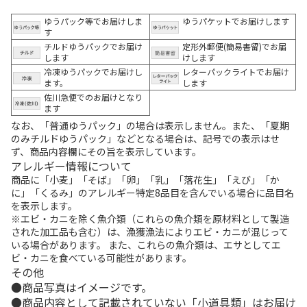
ゆうパック等でお届けしま
ゆうパケットでお届けします
す
チルドゆうパックでお届け
定形外郵便(簡易書留)でお届
します
けします
冷凍ゆうパックでお届けし
レターパックライトでお届け
ます。
します
佐川急便でのお届けとなり
ます
なお、「普通ゆうパック」の場合は表示しません。また、「夏期
のみチルドゆうパック」などとなる場合は、記号での表示はせ
ず、商品内容欄にその旨を表示しています。
アレルギー情報について
商品に「小麦」「そば」「卵」「乳」「落花生」「えび」「か
に」「くるみ」のアレルギー特定8品目を含んでいる場合に品目名
を表示します。
※エビ・カニを除く魚介類（これらの魚介類を原材料として製造
された加工品も含む）は、漁獲漁法によりエビ・カニが混じって
いる場合があります。 また、これらの魚介類は、エサとしてエ
ビ・カニを食べている可能性があります。
その他
商品写真はイメージです。
商品内容として記載されていない「小道具類」はお届け