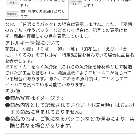
ます。
します
佐川急便でのお届けとなり
ます
なお、「普通ゆうパック」の場合は表示しません。また、「夏期
のみチルドゆうパック」などとなる場合は、記号での表示はせ
ず、商品内容欄にその旨を表示しています。
アレルギー情報について
商品に「小麦」「そば」「卵」「乳」「落花生」「えび」「か
に」「くるみ」のアレルギー特定8品目を含んでいる場合に品目名
を表示します。
※エビ・カニを除く魚介類（これらの魚介類を原材料として製造
された加工品も含む）は、漁獲漁法によりエビ・カニが混じって
いる場合があります。 また、これらの魚介類は、エサとしてエ
ビ・カニを食べている可能性があります。
その他
商品写真はイメージです。
商品内容として記載されていない「小道具類」はお届け
する商品に含まれておりません。
商品の色は、ご覧になるパソコンなどの環境により、実
際と異なる場合があります。