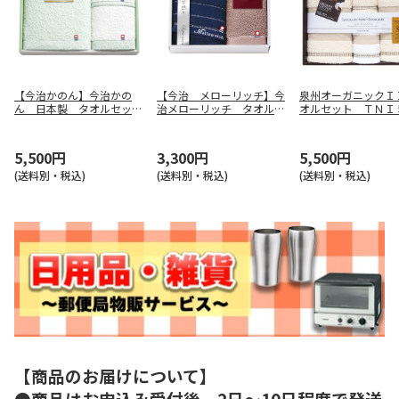
【今治かのん】今治かの
【今治 メローリッチ】今
泉州オーガニックＩ
ん 日本製 タオルセッ
治メローリッチ タオルセ
オルセット ＴＮＩ
ト ６８０５０
ット ＩＭＭ５０３００
３５１７
5,500円
3,300円
5,500円
(送料別・税込)
(送料別・税込)
(送料別・税込)
【商品のお届けについて】
●商品はお申込み受付後、2日～10日程度で発送