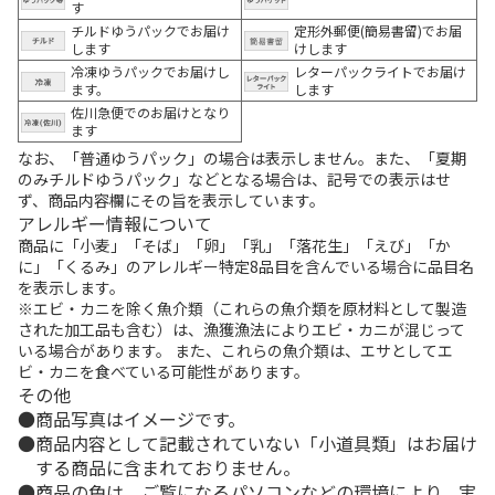
す
チルドゆうパックでお届け
定形外郵便(簡易書留)でお届
します
けします
冷凍ゆうパックでお届けし
レターパックライトでお届け
ます。
します
佐川急便でのお届けとなり
ます
なお、「普通ゆうパック」の場合は表示しません。また、「夏期
のみチルドゆうパック」などとなる場合は、記号での表示はせ
ず、商品内容欄にその旨を表示しています。
アレルギー情報について
商品に「小麦」「そば」「卵」「乳」「落花生」「えび」「か
に」「くるみ」のアレルギー特定8品目を含んでいる場合に品目名
を表示します。
※エビ・カニを除く魚介類（これらの魚介類を原材料として製造
された加工品も含む）は、漁獲漁法によりエビ・カニが混じって
いる場合があります。 また、これらの魚介類は、エサとしてエ
ビ・カニを食べている可能性があります。
その他
商品写真はイメージです。
商品内容として記載されていない「小道具類」はお届け
する商品に含まれておりません。
商品の色は、ご覧になるパソコンなどの環境により、実