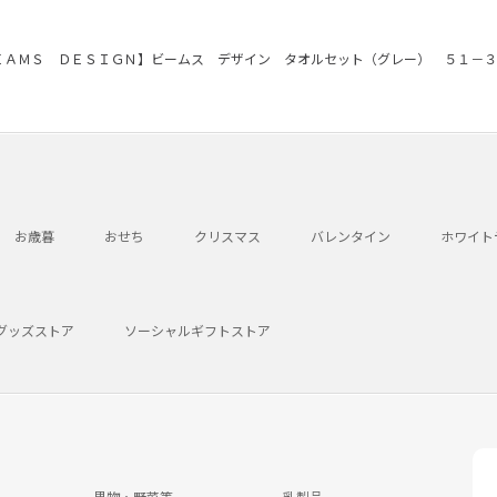
ＥＡＭＳ ＤＥＳＩＧＮ】ビームス デザイン タオルセット（グレー） ５１－３
お歳暮
おせち
クリスマス
バレンタイン
ホワイト
グッズストア
ソーシャルギフトストア
果物・野菜等
乳製品