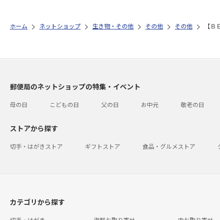
ホーム
ネットショップ
生き物・その他
その他
その他
【Ｂ
郵便局のネットショップの特集・イベント
母の日
こどもの日
父の日
お中元
敬老の日
ストアから探す
切手・はがきストア
ギフトストア
食品・グルメストア
カテゴリから探す
切手・はがき
海鮮お取り寄せ
肉お取り寄せ