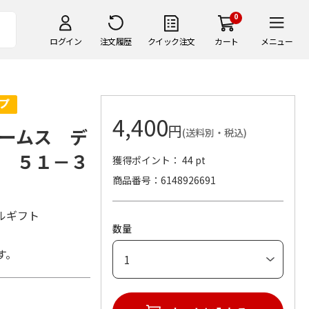
0
ログイン
注文履歴
クイック注文
カート
メニュー
4,400
円
ームス デ
(送料別・税込)
 ５１－３
獲得ポイント： 44 pt
商品番号
6148926691
オルギフト
数量
す。