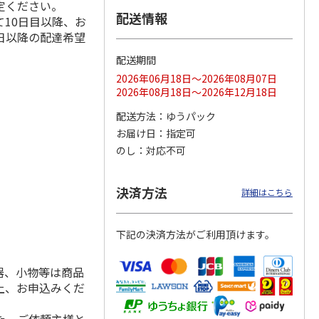
定ください。
配送情報
10日目以降、お
日以降の配達希望
配送期間
ス 大
MLB ドジャース 大
ドジャース 大谷翔
MLB ドジャース 大
由伸・
谷翔平 2026 NL 3・
平 日本人最多53試
谷翔平 2026 NL 3・
2026年06月18日～2026年08月07日
日本人
…
4月投手
…
合連続出塁記念 シ
4月投手
…
2026年08月18日～2026年12月18日
ル
…
17,000円
17,000円
8,500円
配送方法
ゆうパック
(送料・税込)
(送料・税込)
(送料・税込)
お届け日
指定可
のし
対応不可
決済方法
詳細はこちら
下記の決済方法がご利用頂けます。
器、小物等は商品
上、お申込みくだ