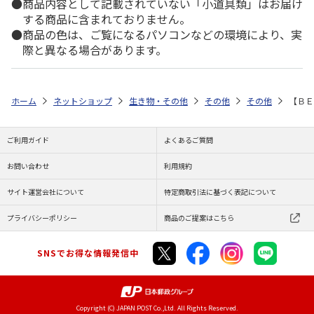
商品内容として記載されていない「小道具類」はお届け
する商品に含まれておりません。
商品の色は、ご覧になるパソコンなどの環境により、実
際と異なる場合があります。
ホーム
ネットショップ
生き物・その他
その他
その他
【Ｂ
ご利用ガイド
よくあるご質問
お問い合わせ
利用規約
サイト運営会社について
特定商取引法に基づく表記について
プライバシーポリシー
商品のご提案はこちら
SNSでお得な情報発信中
Copyright (C) JAPAN POST Co.,Ltd. All Rights Reserved.