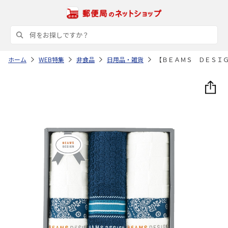
ホーム
WEB特集
非食品
日用品・雑貨
【ＢＥＡＭＳ ＤＥＳＩ