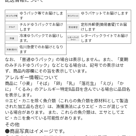
ゆうパック等でお届けしま
ゆうパケットでお届けします
す
チルドゆうパックでお届け
定形外郵便(簡易書留)でお届
します
けします
冷凍ゆうパックでお届けし
レターパックライトでお届け
ます。
します
佐川急便でのお届けとなり
ます
なお、「普通ゆうパック」の場合は表示しません。また、「夏期
のみチルドゆうパック」などとなる場合は、記号での表示はせ
ず、商品内容欄にその旨を表示しています。
アレルギー情報について
商品に「小麦」「そば」「卵」「乳」「落花生」「えび」「か
に」「くるみ」のアレルギー特定8品目を含んでいる場合に品目名
を表示します。
※エビ・カニを除く魚介類（これらの魚介類を原材料として製造
された加工品も含む）は、漁獲漁法によりエビ・カニが混じって
いる場合があります。 また、これらの魚介類は、エサとしてエ
ビ・カニを食べている可能性があります。
その他
商品写真はイメージです。