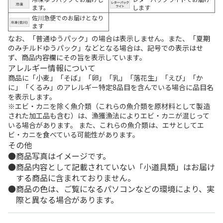
ます。
します
佐川急便でのお届けとなり
ます
なお、「普通ゆうパック」の場合は表示しません。また、「夏期
のみチルドゆうパック」などとなる場合は、記号での表示はせ
ず、商品内容欄にその旨を表示しています。
アレルギー情報について
商品に「小麦」「そば」「卵」「乳」「落花生」「えび」「か
に」「くるみ」のアレルギー特定8品目を含んでいる場合に品目名
を表示します。
※エビ・カニを除く魚介類（これらの魚介類を原材料として製造
された加工品も含む）は、漁獲漁法によりエビ・カニが混じって
いる場合があります。 また、これらの魚介類は、エサとしてエ
ビ・カニを食べている可能性があります。
その他
商品写真はイメージです。
商品内容として記載されていない「小道具類」はお届け
する商品に含まれておりません。
商品の色は、ご覧になるパソコンなどの環境により、実
際と異なる場合があります。