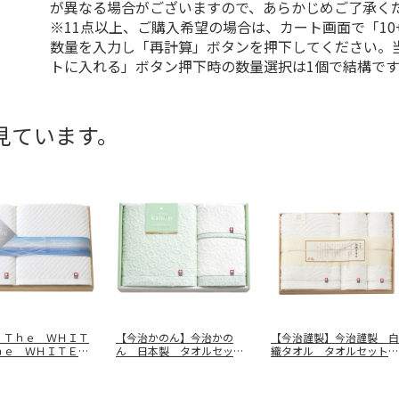
が異なる場合がございますので、あらかじめご了承く
※11点以上、ご購入希望の場合は、カート画面で「10
数量を入力し「再計算」ボタンを押下してください。
トに入れる」ボタン押下時の数量選択は1個で結構です
見ています。
 Ｔｈｅ ＷＨＩＴ
【今治かのん】今治かの
【今治謹製】今治謹製 白
ｈｅ ＷＨＩＴＥ
ん 日本製 タオルセッ
織タオル タオルセット
セッ
…
ト ６８０５０
ＳＲ２３０
…