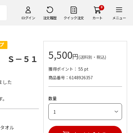
0
ログイン
注文履歴
クイック注文
カート
メニュー
5,500
円
 Ｓ－５１
(送料別・税込)
獲得ポイント： 55 pt
商品番号
6148926357
ました
す。
数量
スタオル