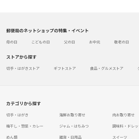
郵便局のネットショップの特集・イベント
母の日
こどもの日
父の日
お中元
敬老の日
ストアから探す
切手・はがきストア
ギフトストア
食品・グルメストア
カテゴリから探す
切手・はがき
海鮮お取り寄せ
肉お取り寄せ
梅干し・惣菜・カレー
ジャム・はちみつ
調味料・ドレッ
めん類
雑貨・日用品
スイーツ