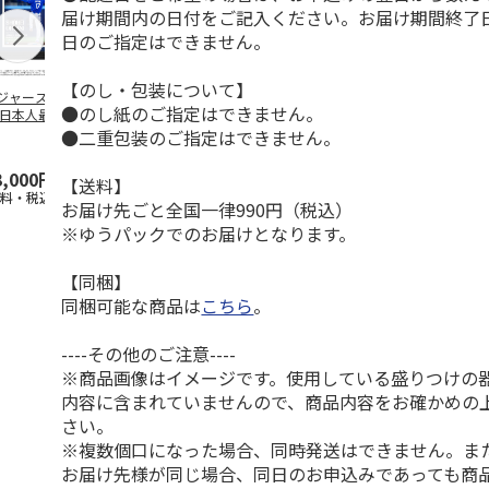
届け期間内の日付をご記入ください。お届け期間終了
日のご指定はできません。
【のし・包装について】
ジャース 大谷翔
MLB ドジャース 大
ドジャース 大谷翔
MLB ドジャー
●のし紙のご指定はできません。
 日本人最多53試
谷翔平 2026 NL 3・
平 日本人最多53試
谷翔平・山本
連続出塁記念 ダ
4月投手
…
合連続出塁記念 コ
佐々木朗希 
●二重包装のご指定はできません。
…
イ
…
3,000円
33,000円
9,900円
8,500円
【送料】
送料・税込)
(送料・税込)
(送料・税込)
(送料・税込)
お届け先ごと全国一律990円（税込）
※ゆうパックでのお届けとなります。
【同梱】
同梱可能な商品は
こちら
。
----その他のご注意----
※商品画像はイメージです。使用している盛りつけの
内容に含まれていませんので、商品内容をお確かめの
さい。
※複数個口になった場合、同時発送はできません。ま
お届け先様が同じ場合、同日のお申込みであっても商