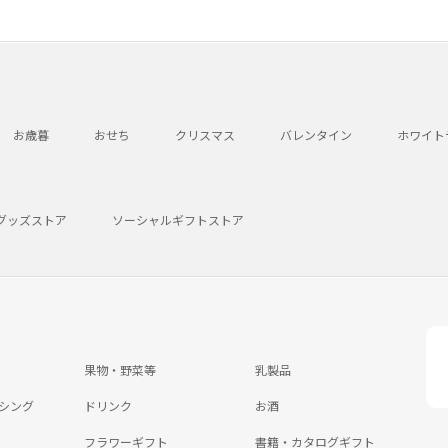
お歳暮
おせち
クリスマス
バレンタイン
ホワイト
グッズストア
ソーシャルギフトストア
果物・野菜等
乳製品
シング
ドリンク
お酒
フラワーギフト
書籍・カタログギフト