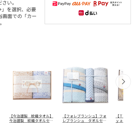
ださい。
+」を選択、必要
当画面での「カー
。
【今治謹製 紋織タオル】
【フォレブランシュ】フォ
【Ｔａｏｙ
今治謹製 紋織タオルセッ
レブランシュ タオルセッ
ｙａｋａミ
ト ＩＭ７
…
ト ＨＢＭ
…
ト ＴＡＯ