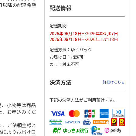
日以降の配達希望
配送情報
配送期間
ス 大
MLB ドジャース 大
ドジャース 大谷翔
MLB ドジャース 大
由伸・
谷翔平 2026 NL 3・
平 日本人最多53試
谷翔平 2026 NL 3・
2026年06月18日～2026年08月07日
日本人
…
4月投手
…
合連続出塁記念 シ
4月投手
…
2026年08月18日～2026年12月18日
ル
…
17,000円
17,000円
8,500円
配送方法
ゆうパック
(送料・税込)
(送料・税込)
(送料・税込)
お届け日
指定可
のし
対応不可
決済方法
詳細はこちら
下記の決済方法がご利用頂けます。
器、小物等は商品
上、お申込みくだ
た、ご依頼主様と
品によりお届け日