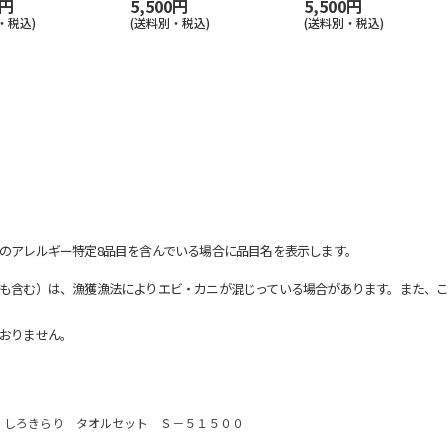
0円
5,500円
5,500円
・税込)
(送料別・税込)
(送料別・税込)
のアレルギー特定8品目を含んでいる場合に品目名を表示します。
も含む）は、漁獲漁法によりエビ・カニが混じっている場合があります。また、こ
おりません。
 しろきらり タオルセット Ｓ－５１５００