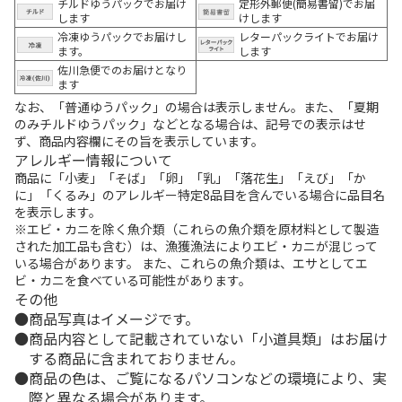
チルドゆうパックでお届け
定形外郵便(簡易書留)でお届
します
けします
冷凍ゆうパックでお届けし
レターパックライトでお届け
ます。
します
佐川急便でのお届けとなり
ます
なお、「普通ゆうパック」の場合は表示しません。また、「夏期
のみチルドゆうパック」などとなる場合は、記号での表示はせ
ず、商品内容欄にその旨を表示しています。
アレルギー情報について
商品に「小麦」「そば」「卵」「乳」「落花生」「えび」「か
に」「くるみ」のアレルギー特定8品目を含んでいる場合に品目名
を表示します。
※エビ・カニを除く魚介類（これらの魚介類を原材料として製造
された加工品も含む）は、漁獲漁法によりエビ・カニが混じって
いる場合があります。 また、これらの魚介類は、エサとしてエ
ビ・カニを食べている可能性があります。
その他
商品写真はイメージです。
商品内容として記載されていない「小道具類」はお届け
する商品に含まれておりません。
商品の色は、ご覧になるパソコンなどの環境により、実
際と異なる場合があります。