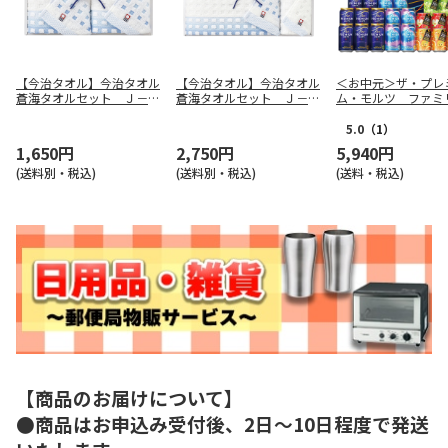
【今治タオル】今治タオル
【今治タオル】今治タオル
＜お中元＞ザ・プレ
蒼海タオルセット Ｊ－４
蒼海タオルセット Ｊ－４
ム・モルツ ファミ
３１５
３２５
ット
5.0
（1）
1,650円
2,750円
5,940円
(送料別・税込)
(送料別・税込)
(送料・税込)
【商品のお届けについて】
●商品はお申込み受付後、2日～10日程度で発送