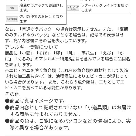
冷凍ゆうパックでお届けし
レターパックライトでお届け
ます。
します
佐川急便でのお届けとなり
ます
なお、「普通ゆうパック」の場合は表示しません。また、「夏期
のみチルドゆうパック」などとなる場合は、記号での表示はせ
ず、商品内容欄にその旨を表示しています。
アレルギー情報について
商品に「小麦」「そば」「卵」「乳」「落花生」「えび」「か
に」「くるみ」のアレルギー特定8品目を含んでいる場合に品目名
を表示します。
※エビ・カニを除く魚介類（これらの魚介類を原材料として製造
された加工品も含む）は、漁獲漁法によりエビ・カニが混じって
いる場合があります。 また、これらの魚介類は、エサとしてエ
ビ・カニを食べている可能性があります。
その他
商品写真はイメージです。
商品内容として記載されていない「小道具類」はお届け
する商品に含まれておりません。
商品の色は、ご覧になるパソコンなどの環境により、実
際と異なる場合があります。