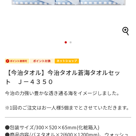
1
2
【今治タオル】今治タオル蒼海タオルセッ
ト Ｊ－４３５０
今治の力強い豊かな透き通る海をイメージしました。
※1回のご注文はお一人様5個までとさせていただきます。
●包装サイズ/300×520×65mm(化粧箱入)
●商品内容/バスタオル×2(600×1200mm)、ウォッシュ