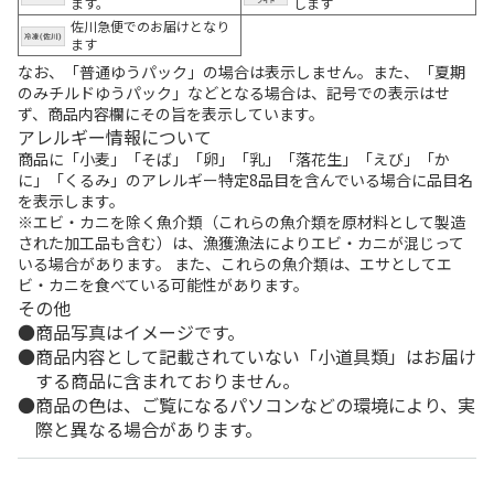
ます。
します
佐川急便でのお届けとなり
ます
なお、「普通ゆうパック」の場合は表示しません。また、「夏期
のみチルドゆうパック」などとなる場合は、記号での表示はせ
ず、商品内容欄にその旨を表示しています。
アレルギー情報について
商品に「小麦」「そば」「卵」「乳」「落花生」「えび」「か
に」「くるみ」のアレルギー特定8品目を含んでいる場合に品目名
を表示します。
※エビ・カニを除く魚介類（これらの魚介類を原材料として製造
された加工品も含む）は、漁獲漁法によりエビ・カニが混じって
いる場合があります。 また、これらの魚介類は、エサとしてエ
ビ・カニを食べている可能性があります。
その他
商品写真はイメージです。
商品内容として記載されていない「小道具類」はお届け
する商品に含まれておりません。
商品の色は、ご覧になるパソコンなどの環境により、実
際と異なる場合があります。