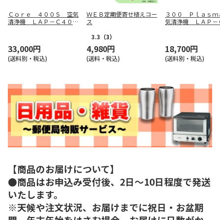
Ｃｏｒｅ ４００Ｓ 空気
ＷＥＢ定期便寄せ植えコー
３００ Ｐｌａｓｍ
清浄機 ＬＡＰ－Ｃ４０１
ス
気清浄機 ＬＡＰ－
Ｓ－ＷＪＰ
２－ＷＪＰＲ
3.3
（3）
33,000円
4,980円
18,700円
(送料別・税込)
(送料・税込)
(送料別・税込)
【商品のお届けについて】
●商品はお申込み受付後、2日～10日程度で発送
いたします。
※天候や注文状況、お届けまでに祝日・お盆期
間、年末年始をはさむ場合、お届けに日数がか