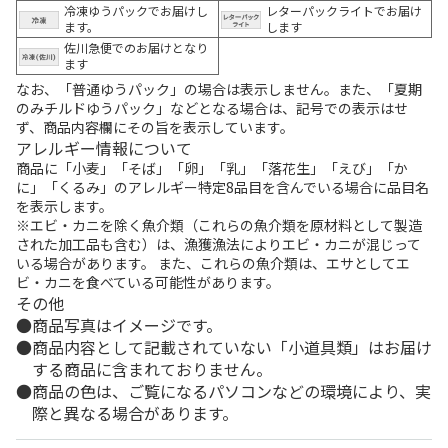
冷凍ゆうパックでお届けし
レターパックライトでお届け
ます。
します
佐川急便でのお届けとなり
ます
なお、「普通ゆうパック」の場合は表示しません。また、「夏期
のみチルドゆうパック」などとなる場合は、記号での表示はせ
ず、商品内容欄にその旨を表示しています。
アレルギー情報について
商品に「小麦」「そば」「卵」「乳」「落花生」「えび」「か
に」「くるみ」のアレルギー特定8品目を含んでいる場合に品目名
を表示します。
※エビ・カニを除く魚介類（これらの魚介類を原材料として製造
された加工品も含む）は、漁獲漁法によりエビ・カニが混じって
いる場合があります。 また、これらの魚介類は、エサとしてエ
ビ・カニを食べている可能性があります。
その他
商品写真はイメージです。
商品内容として記載されていない「小道具類」はお届け
する商品に含まれておりません。
商品の色は、ご覧になるパソコンなどの環境により、実
際と異なる場合があります。