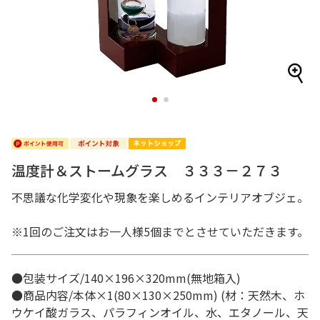
1
2
温度計＆ストームグラス ３３３－２７３
不思議な化学変化や現象を楽しめるインテリアオブジェ。
※1回のご注文はお一人様5個までとさせていただきます。
●包装サイズ/140×196×320mm(無地箱入)
●商品内容/本体×1(80×130×250mm) (材：天然木、ホ
ウケイ酸ガラス、パラフィンオイル、水、エタノール、天