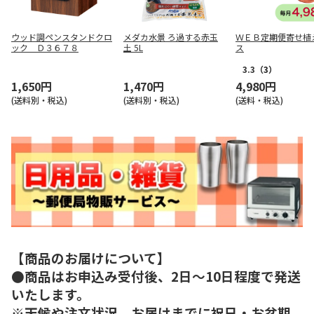
ウッド調ペンスタンドクロ
メダカ水景 ろ過する赤玉
ＷＥＢ定期便寄せ植
ック Ｄ３６７８
土 5L
ス
3.3
（3）
1,650円
1,470円
4,980円
(送料別・税込)
(送料別・税込)
(送料・税込)
【商品のお届けについて】
●商品はお申込み受付後、2日～10日程度で発送
いたします。
※天候や注文状況、お届けまでに祝日・お盆期