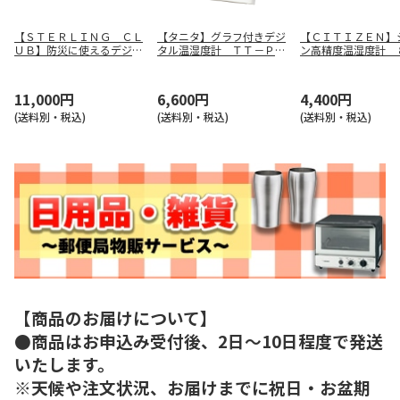
【ＳＴＥＲＬＩＮＧ ＣＬ
【タニタ】グラフ付きデジ
【ＣＩＴＩＺＥＮ】
ＵＢ】防災に使えるデジタ
タル温湿度計 ＴＴ－Ｐ０
ン高精度温湿度計 
ルラジオ ＳＴＰ－６６５
２－ＩＶ
２００－Ａ０３
Ｇ
11,000円
6,600円
4,400円
(送料別・税込)
(送料別・税込)
(送料別・税込)
【商品のお届けについて】
●商品はお申込み受付後、2日～10日程度で発送
いたします。
※天候や注文状況、お届けまでに祝日・お盆期