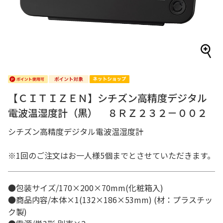
【ＣＩＴＩＺＥＮ】シチズン高精度デジタル
電波温湿度計（黒） ８ＲＺ２３２－００２
シチズン高精度デジタル電波温湿度計
※1回のご注文はお一人様5個までとさせていただきます。
●包装サイズ/170×200×70mm(化粧箱入)
●商品内容/本体×1(132×186×53mm) (材：プラスチッ
ク製)