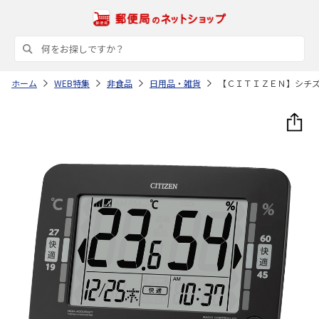
ホーム
WEB特集
非食品
日用品・雑貨
【ＣＩＴＩＺＥＮ】シチ