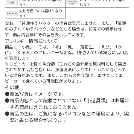
ます。
します
佐川急便でのお届けとなり
ます
なお、「普通ゆうパック」の場合は表示しません。また、「夏期
のみチルドゆうパック」などとなる場合は、記号での表示はせ
ず、商品内容欄にその旨を表示しています。
アレルギー情報について
商品に「小麦」「そば」「卵」「乳」「落花生」「えび」「か
に」「くるみ」のアレルギー特定8品目を含んでいる場合に品目名
を表示します。
※エビ・カニを除く魚介類（これらの魚介類を原材料として製造
された加工品も含む）は、漁獲漁法によりエビ・カニが混じって
いる場合があります。 また、これらの魚介類は、エサとしてエ
ビ・カニを食べている可能性があります。
その他
商品写真はイメージです。
商品内容として記載されていない「小道具類」はお届け
する商品に含まれておりません。
商品の色は、ご覧になるパソコンなどの環境により、実
際と異なる場合があります。