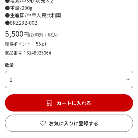
●電源/単3形 別売×2
●重量/290g
●生産国/中華人民共和国
●8RZ232-002
5,500
円
(送料別・税込)
獲得ポイント： 55 pt
商品番号
6148925964
数量
1
カートに入れる
お気に入りに登録する