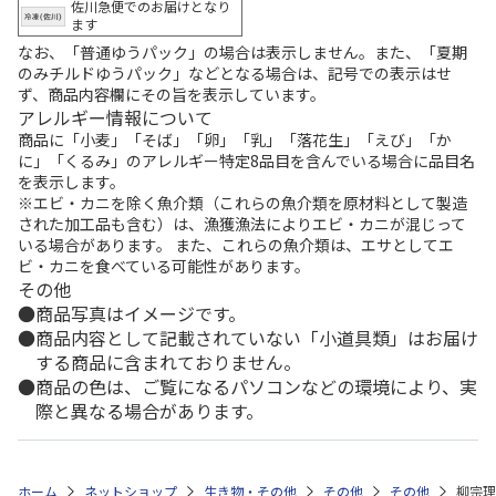
佐川急便でのお届けとなり
ます
なお、「普通ゆうパック」の場合は表示しません。また、「夏期
のみチルドゆうパック」などとなる場合は、記号での表示はせ
ず、商品内容欄にその旨を表示しています。
アレルギー情報について
商品に「小麦」「そば」「卵」「乳」「落花生」「えび」「か
に」「くるみ」のアレルギー特定8品目を含んでいる場合に品目名
を表示します。
※エビ・カニを除く魚介類（これらの魚介類を原材料として製造
された加工品も含む）は、漁獲漁法によりエビ・カニが混じって
いる場合があります。 また、これらの魚介類は、エサとしてエ
ビ・カニを食べている可能性があります。
その他
商品写真はイメージです。
商品内容として記載されていない「小道具類」はお届け
する商品に含まれておりません。
商品の色は、ご覧になるパソコンなどの環境により、実
際と異なる場合があります。
ホーム
ネットショップ
生き物・その他
その他
その他
柳宗理