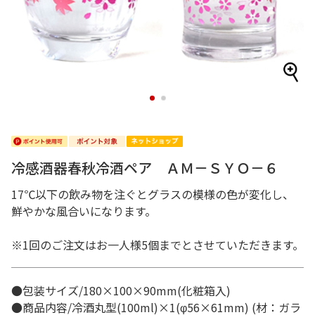
1
2
冷感酒器春秋冷酒ペア ＡＭ－ＳＹＯ－６
17℃以下の飲み物を注ぐとグラスの模様の色が変化し、
鮮やかな風合いになります。
※1回のご注文はお一人様5個までとさせていただきます。
●包装サイズ/180×100×90mm(化粧箱入)
●商品内容/冷酒丸型(100ml)×1(φ56×61mm) (材：ガラ