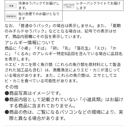
冷凍ゆうパックでお届けし
レターパックライトでお届け
ます。
します
佐川急便でのお届けとなり
ます
なお、「普通ゆうパック」の場合は表示しません。また、「夏期
のみチルドゆうパック」などとなる場合は、記号での表示はせ
ず、商品内容欄にその旨を表示しています。
アレルギー情報について
商品に「小麦」「そば」「卵」「乳」「落花生」「えび」「か
に」「くるみ」のアレルギー特定8品目を含んでいる場合に品目名
を表示します。
※エビ・カニを除く魚介類（これらの魚介類を原材料として製造
された加工品も含む）は、漁獲漁法によりエビ・カニが混じって
いる場合があります。 また、これらの魚介類は、エサとしてエ
ビ・カニを食べている可能性があります。
その他
商品写真はイメージです。
商品内容として記載されていない「小道具類」はお届け
する商品に含まれておりません。
商品の色は、ご覧になるパソコンなどの環境により、実
際と異なる場合があります。