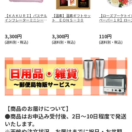
【ＫＡＫＵＲＩ】パステル
【温素】温素ギフトセッ
【ローズブーケトイ
インフレーターミニシート
ト ＥＯＮＳ－３０
ペーパー１Ｒ】ロー
（パープル） ８９２４３
ケトイレット個包装
１５
3,300円
3,300円
110円
(送料別・税込)
(送料別・税込)
(送料別・税込)
【商品のお届けについて】
●商品はお申込み受付後、2日～10日程度で発送
いたします。
※天候や注文状況、お届けまでに祝日・お盆期