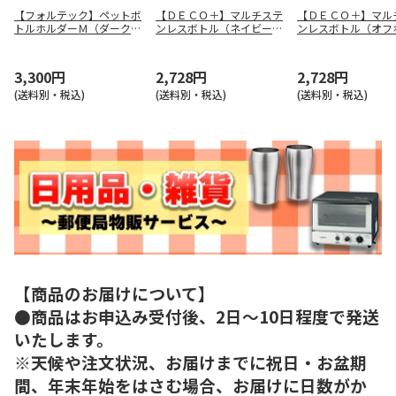
【フォルテック】ペットボ
【ＤＥＣＯ＋】マルチステ
【ＤＥＣＯ＋】マル
トルホルダーＭ（ダークグ
ンレスボトル（ネイビー）
ンレスボトル（オフ
レー） ＲＨ－１７３１
００３８－０１
ト） ００３８－０
3,300円
2,728円
2,728円
(送料別・税込)
(送料別・税込)
(送料別・税込)
【商品のお届けについて】
●商品はお申込み受付後、2日～10日程度で発送
いたします。
※天候や注文状況、お届けまでに祝日・お盆期
間、年末年始をはさむ場合、お届けに日数がか