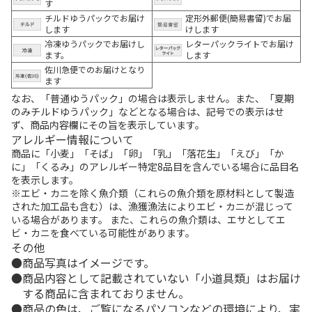
す
チルドゆうパックでお届け
定形外郵便(簡易書留)でお届
します
けします
冷凍ゆうパックでお届けし
レターパックライトでお届け
ます。
します
佐川急便でのお届けとなり
ます
なお、「普通ゆうパック」の場合は表示しません。また、「夏期
のみチルドゆうパック」などとなる場合は、記号での表示はせ
ず、商品内容欄にその旨を表示しています。
アレルギー情報について
商品に「小麦」「そば」「卵」「乳」「落花生」「えび」「か
に」「くるみ」のアレルギー特定8品目を含んでいる場合に品目名
を表示します。
※エビ・カニを除く魚介類（これらの魚介類を原材料として製造
された加工品も含む）は、漁獲漁法によりエビ・カニが混じって
いる場合があります。 また、これらの魚介類は、エサとしてエ
ビ・カニを食べている可能性があります。
その他
商品写真はイメージです。
商品内容として記載されていない「小道具類」はお届け
する商品に含まれておりません。
商品の色は、ご覧になるパソコンなどの環境により、実