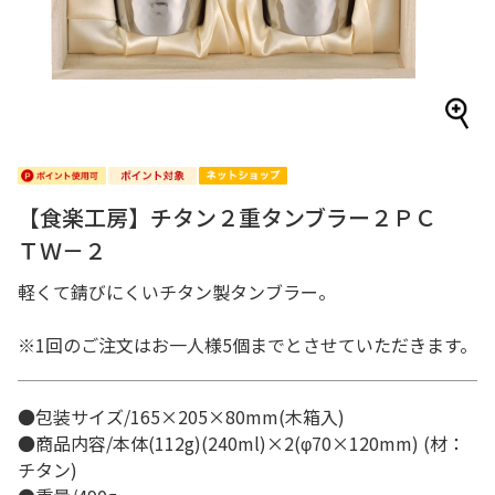
【食楽工房】チタン２重タンブラー２ＰＣ
ＴＷ－２
軽くて錆びにくいチタン製タンブラー。
※1回のご注文はお一人様5個までとさせていただきます。
●包装サイズ/165×205×80mm(木箱入)
●商品内容/本体(112g)(240ml)×2(φ70×120mm) (材：
チタン)