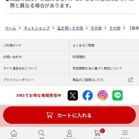
際と異なる場合があります。
ホーム
ネットショップ
生き物・その他
その他
その他
【食楽
ご利用ガイド
よくあるご質問
お問い合わせ
利用規約
サイト運営会社について
特定商取引法に基づく表記について
プライバシーポリシー
商品のご提案はこちら
SNSでお得な情報発信中
カートに入れる
Copyright (C) JAPAN POST Co.,Ltd. All Rights Reserved.
0