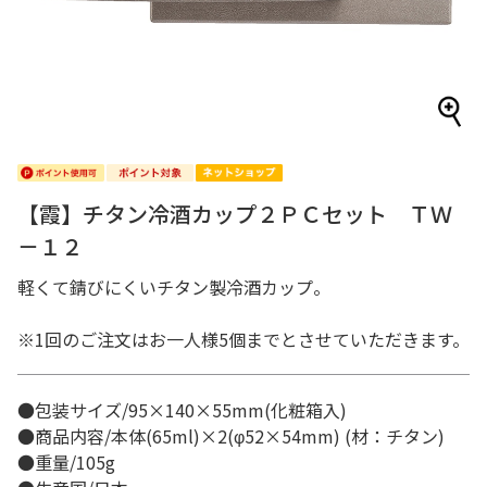
【霞】チタン冷酒カップ２ＰＣセット ＴＷ
－１２
軽くて錆びにくいチタン製冷酒カップ。
※1回のご注文はお一人様5個までとさせていただきます。
●包装サイズ/95×140×55mm(化粧箱入)
●商品内容/本体(65ml)×2(φ52×54mm) (材：チタン)
●重量/105g