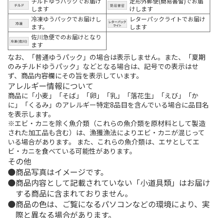
チルドゆうパックでお届け
定形外郵便(簡易書留)でお届
します
けします
冷凍ゆうパックでお届けし
レターパックライトでお届け
ます。
します
佐川急便でのお届けとなり
ます
なお、「普通ゆうパック」の場合は表示しません。また、「夏期
のみチルドゆうパック」などとなる場合は、記号での表示はせ
ず、商品内容欄にその旨を表示しています。
アレルギー情報について
商品に「小麦」「そば」「卵」「乳」「落花生」「えび」「か
に」「くるみ」のアレルギー特定8品目を含んでいる場合に品目名
を表示します。
※エビ・カニを除く魚介類（これらの魚介類を原材料として製造
された加工品も含む）は、漁獲漁法によりエビ・カニが混じって
いる場合があります。 また、これらの魚介類は、エサとしてエ
ビ・カニを食べている可能性があります。
その他
商品写真はイメージです。
商品内容として記載されていない「小道具類」はお届け
する商品に含まれておりません。
商品の色は、ご覧になるパソコンなどの環境により、実
際と異なる場合があります。