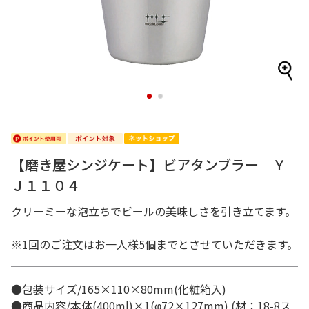
1
2
【磨き屋シンジケート】ビアタンブラー Ｙ
Ｊ１１０４
クリーミーな泡立ちでビールの美味しさを引き立てます。
※1回のご注文はお一人様5個までとさせていただきます。
●包装サイズ/165×110×80mm(化粧箱入)
●商品内容/本体(400ml)×1(φ72×127mm) (材：18-8ス