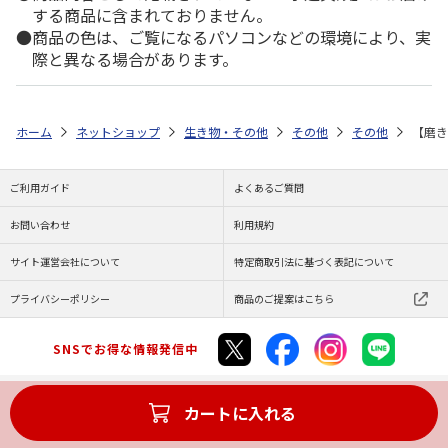
する商品に含まれておりません。
商品の色は、ご覧になるパソコンなどの環境により、実
際と異なる場合があります。
ホーム
ネットショップ
生き物・その他
その他
その他
【磨き
ご利用ガイド
よくあるご質問
お問い合わせ
利用規約
サイト運営会社について
特定商取引法に基づく表記について
プライバシーポリシー
商品のご提案はこちら
SNSでお得な情報発信中
カートに入れる
Copyright (C) JAPAN POST Co.,Ltd. All Rights Reserved.