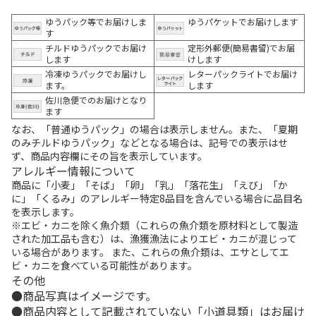
ゆうパック等でお届けしま
ゆうパケットでお届けします
す
チルドゆうパックでお届け
定形外郵便(簡易書留)でお届
します
けします
冷凍ゆうパックでお届けし
レターパックライトでお届け
ます。
します
佐川急便でのお届けとなり
ます
なお、「普通ゆうパック」の場合は表示しません。また、「夏期
のみチルドゆうパック」などとなる場合は、記号での表示はせ
ず、商品内容欄にその旨を表示しています。
アレルギー情報について
商品に「小麦」「そば」「卵」「乳」「落花生」「えび」「か
に」「くるみ」のアレルギー特定8品目を含んでいる場合に品目名
を表示します。
※エビ・カニを除く魚介類（これらの魚介類を原材料として製造
された加工品も含む）は、漁獲漁法によりエビ・カニが混じって
いる場合があります。 また、これらの魚介類は、エサとしてエ
ビ・カニを食べている可能性があります。
その他
商品写真はイメージです。
商品内容として記載されていない「小道具類」はお届け