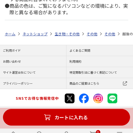
商品の色は、ご覧になるパソコンなどの環境により、実
際と異なる場合があります。
ホーム
ネットショップ
生き物・その他
その他
その他
越後の
ご利用ガイド
よくあるご質問
お問い合わせ
利用規約
サイト運営会社について
特定商取引法に基づく表記について
プライバシーポリシー
商品のご提案はこちら
SNSでお得な情報発信中
カートに入れる
Copyright (C) JAPAN POST Co.,Ltd. All Rights Reserved.
0