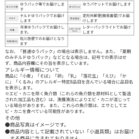
ゆうパック等でお届けしま
ゆうパケットでお届けします
す
チルドゆうパックでお届け
定形外郵便(簡易書留)でお届
します
けします
冷凍ゆうパックでお届けし
レターパックライトでお届け
ます。
します
佐川急便でのお届けとなり
ます
なお、「普通ゆうパック」の場合は表示しません。また、「夏期
のみチルドゆうパック」などとなる場合は、記号での表示はせ
ず、商品内容欄にその旨を表示しています。
アレルギー情報について
商品に「小麦」「そば」「卵」「乳」「落花生」「えび」「か
に」「くるみ」のアレルギー特定8品目を含んでいる場合に品目名
を表示します。
※エビ・カニを除く魚介類（これらの魚介類を原材料として製造
された加工品も含む）は、漁獲漁法によりエビ・カニが混じって
いる場合があります。 また、これらの魚介類は、エサとしてエ
ビ・カニを食べている可能性があります。
その他
商品写真はイメージです。
商品内容として記載されていない「小道具類」はお届け
する商品に含まれておりません。