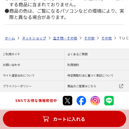
する商品に含まれておりません。
商品の色は、ご覧になるパソコンなどの環境により、実
際と異なる場合があります。
ホーム
ネットショップ
生き物・その他
その他
その他
ＴＵＣ
ご利用ガイド
よくあるご質問
お問い合わせ
利用規約
サイト運営会社について
特定商取引法に基づく表記について
プライバシーポリシー
商品のご提案はこちら
SNSでお得な情報発信中
カートに入れる
Copyright (C) JAPAN POST Co.,Ltd. All Rights Reserved.