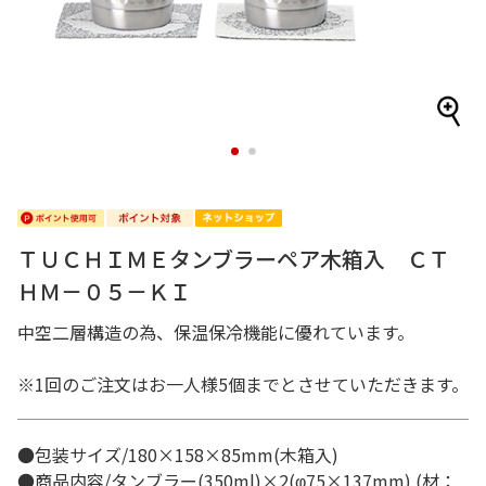
1
2
ＴＵＣＨＩＭＥタンブラーペア木箱入 ＣＴ
ＨＭ－０５－ＫＩ
中空二層構造の為、保温保冷機能に優れています。
※1回のご注文はお一人様5個までとさせていただきます。
●包装サイズ/180×158×85mm(木箱入)
●商品内容/タンブラー(350ml)×2(φ75×137mm) (材：