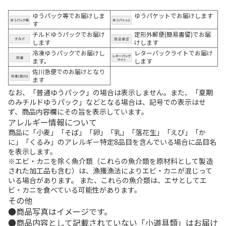
ゆうパック等でお届けしま
ゆうパケットでお届けします
す
チルドゆうパックでお届け
定形外郵便(簡易書留)でお届
します
けします
冷凍ゆうパックでお届けし
レターパックライトでお届け
ます。
します
佐川急便でのお届けとなり
ます
なお、「普通ゆうパック」の場合は表示しません。また、「夏期
のみチルドゆうパック」などとなる場合は、記号での表示はせ
ず、商品内容欄にその旨を表示しています。
アレルギー情報について
商品に「小麦」「そば」「卵」「乳」「落花生」「えび」「か
に」「くるみ」のアレルギー特定8品目を含んでいる場合に品目名
を表示します。
※エビ・カニを除く魚介類（これらの魚介類を原材料として製造
された加工品も含む）は、漁獲漁法によりエビ・カニが混じって
いる場合があります。 また、これらの魚介類は、エサとしてエ
ビ・カニを食べている可能性があります。
その他
商品写真はイメージです。
商品内容として記載されていない「小道具類」はお届け