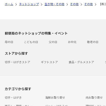
ホーム
ネットショップ
生き物・その他
その他
その他
【燕
郵便局のネットショップの特集・イベント
母の日
こどもの日
父の日
お中元
敬老の日
ストアから探す
切手・はがきストア
ギフトストア
食品・グルメストア
カテゴリから探す
切手・はがき
海鮮お取り寄せ
肉お取り寄せ
梅干し・惣菜・カレー
ジャム・はちみつ
調味料・ドレッ