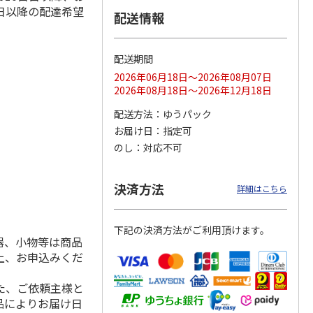
日以降の配達希望
配送情報
配送期間
ス 大
MLB ドジャース 大
ドジャース 大谷翔
MLB ドジャース 大
由伸・
谷翔平 2026 NL 3・
平 日本人最多53試
谷翔平 2026 NL 3・
2026年06月18日～2026年08月07日
日本人
…
4月投手
…
合連続出塁記念 シ
4月投手
…
2026年08月18日～2026年12月18日
ル
…
17,000円
17,000円
8,500円
配送方法
ゆうパック
(送料・税込)
(送料・税込)
(送料・税込)
お届け日
指定可
のし
対応不可
決済方法
詳細はこちら
下記の決済方法がご利用頂けます。
器、小物等は商品
上、お申込みくだ
た、ご依頼主様と
品によりお届け日