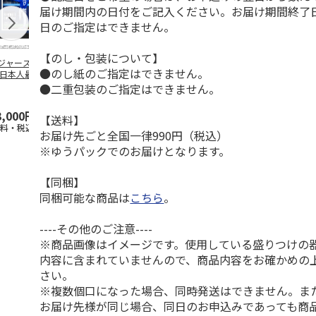
届け期間内の日付をご記入ください。お届け期間終了
日のご指定はできません。
【のし・包装について】
ジャース 大谷翔
MLB ドジャース 大
ドジャース 大谷翔
MLB ドジャー
●のし紙のご指定はできません。
 日本人最多53試
谷翔平 2026 NL 3・
平 日本人最多53試
谷翔平・山本
連続出塁記念 ダ
4月投手
…
合連続出塁記念 コ
佐々木朗希 
●二重包装のご指定はできません。
…
イ
…
3,000円
33,000円
9,900円
8,500円
【送料】
送料・税込)
(送料・税込)
(送料・税込)
(送料・税込)
お届け先ごと全国一律990円（税込）
※ゆうパックでのお届けとなります。
【同梱】
同梱可能な商品は
こちら
。
----その他のご注意----
※商品画像はイメージです。使用している盛りつけの
内容に含まれていませんので、商品内容をお確かめの
さい。
※複数個口になった場合、同時発送はできません。ま
お届け先様が同じ場合、同日のお申込みであっても商