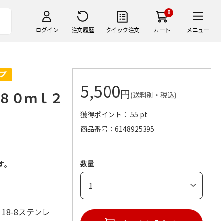
0
ログイン
注文履歴
クイック注文
カート
メニュー
5,500
円
８０ｍｌ２
(送料別・税込)
獲得ポイント： 55 pt
商品番号
6148925395
す。
数量
材：18-8ステンレ