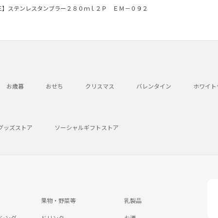
三】ステンレスタンブラー２８０ｍｌ２Ｐ ＥＭ－０９２
お歳暮
おせち
クリスマス
バレンタイン
ホワイト
グッズストア
ソーシャルギフトストア
果物・野菜等
乳製品
シング
ドリンク
お酒