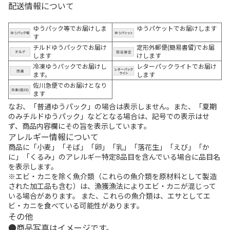
配送情報について
ゆうパック等でお届けしま
ゆうパケットでお届けします
す
チルドゆうパックでお届け
定形外郵便(簡易書留)でお届
します
けします
冷凍ゆうパックでお届けし
レターパックライトでお届け
ます。
します
佐川急便でのお届けとなり
ます
なお、「普通ゆうパック」の場合は表示しません。また、「夏期
のみチルドゆうパック」などとなる場合は、記号での表示はせ
ず、商品内容欄にその旨を表示しています。
アレルギー情報について
商品に「小麦」「そば」「卵」「乳」「落花生」「えび」「か
に」「くるみ」のアレルギー特定8品目を含んでいる場合に品目名
を表示します。
※エビ・カニを除く魚介類（これらの魚介類を原材料として製造
された加工品も含む）は、漁獲漁法によりエビ・カニが混じって
いる場合があります。 また、これらの魚介類は、エサとしてエ
ビ・カニを食べている可能性があります。
その他
商品写真はイメージです。