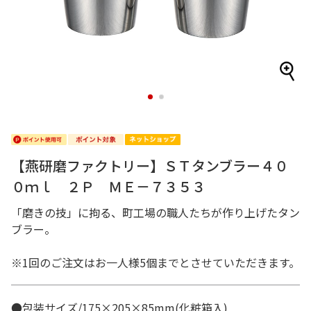
1
2
【燕研磨ファクトリー】ＳＴタンブラー４０
０ｍｌ ２Ｐ ＭＥ－７３５３
「磨きの技」に拘る、町工場の職人たちが作り上げたタン
ブラー。
※1回のご注文はお一人様5個までとさせていただきます。
●包装サイズ/175×205×85mm(化粧箱入)