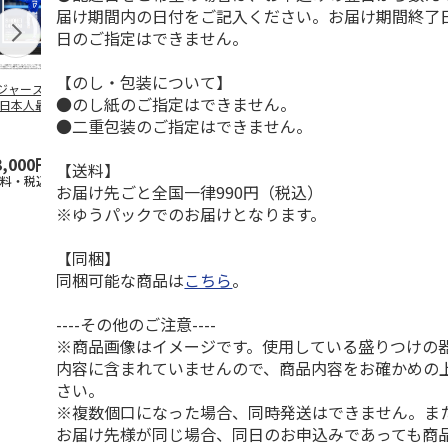
届け期間内の日付をご記入ください。お届け期間終了
日のご指定はできません。
【のし・包装について】
ジャース 大谷翔
MLB ドジャース 大
ドジャース 大谷翔
MLB ドジャー
●のし紙のご指定はできません。
 日本人最多53試
谷翔平 2026 NL 3・
平 日本人最多53試
谷翔平・山本
連続出塁記念 ダ
4月投手
…
合連続出塁記念 コ
佐々木朗希 
●二重包装のご指定はできません。
…
イ
…
3,000円
33,000円
9,900円
8,500円
【送料】
送料・税込)
(送料・税込)
(送料・税込)
(送料・税込)
お届け先ごと全国一律990円（税込）
※ゆうパックでのお届けとなります。
【同梱】
同梱可能な商品は
こちら
。
----その他のご注意----
※商品画像はイメージです。使用している盛りつけの
内容に含まれていませんので、商品内容をお確かめの
さい。
※複数個口になった場合、同時発送はできません。ま
お届け先様が同じ場合、同日のお申込みであっても商