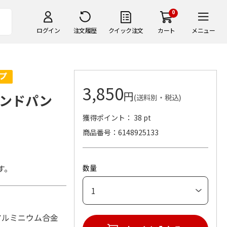
0
ログイン
注文履歴
クイック注文
カート
メニュー
3,850
円
サンドパン
(送料別・税込)
獲得ポイント： 38 pt
商品番号
6148925133
す。
数量
材：アルミニウム合金