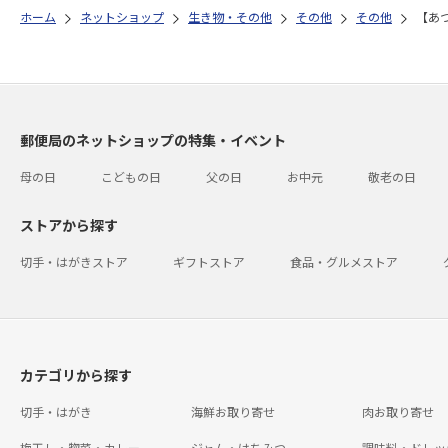
ホーム
ネットショップ
生き物・その他
その他
その他
【あ
郵便局のネットショップの特集・イベント
母の日
こどもの日
父の日
お中元
敬老の日
ストアから探す
切手・はがきストア
ギフトストア
食品・グルメストア
カテゴリから探す
切手・はがき
海鮮お取り寄せ
肉お取り寄せ
梅干し・惣菜・カレー
ジャム・はちみつ
調味料・ドレッ