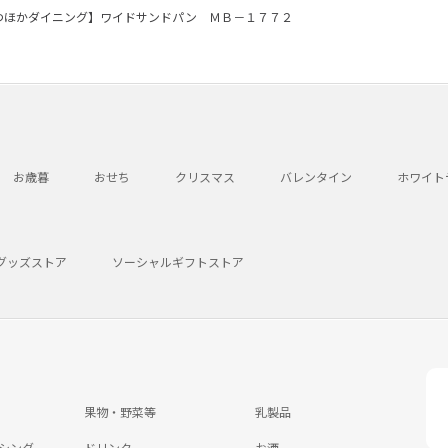
つほかダイニング】ワイドサンドパン ＭＢ－１７７２
お歳暮
おせち
クリスマス
バレンタイン
ホワイト
グッズストア
ソーシャルギフトストア
果物・野菜等
乳製品
シング
ドリンク
お酒