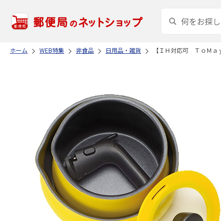
ホーム
WEB特集
非食品
日用品・雑貨
【ＩＨ対応可 ＴｏＭａ