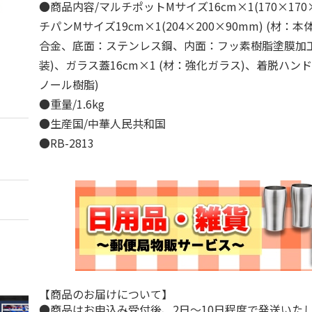
●商品内容/マルチポットMサイズ16cm×1(170×170
チパンMサイズ19cm×1(204×200×90mm) (材
合金、底面：ステンレス鋼、内面：フッ素樹脂塗膜加
装)、ガラス蓋16cm×1 (材：強化ガラス)、着脱ハンド
ノール樹脂)
●重量/1.6kg
●生産国/中華人民共和国
●RB-2813
【商品のお届けについて】
●商品はお申込み受付後、2日～10日程度で発送いた