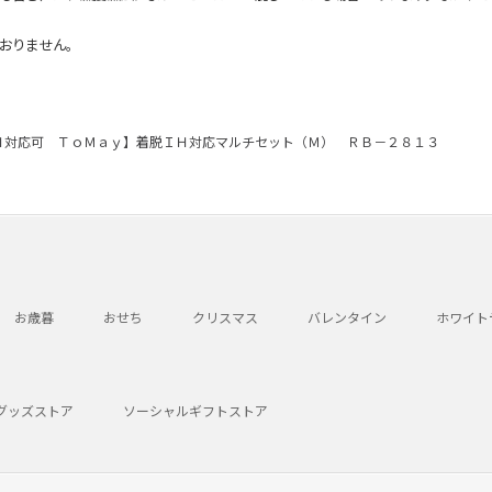
おりません。
Ｈ対応可 ＴｏＭａｙ】着脱ＩＨ対応マルチセット（Ｍ） ＲＢ－２８１３
お歳暮
おせち
クリスマス
バレンタイン
ホワイト
グッズストア
ソーシャルギフトストア