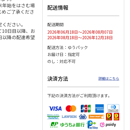
末年始をはさむ場
配送情報
じめご了承くださ
定ください。
配送期間
ス 大
MLB ドジャース 大
ドジャース 大谷翔
MLB ドジャース 大
10日目以降、お
由伸・
谷翔平 2026 NL 3・
平 日本人最多53試
谷翔平 2026 NL 3・
2026年06月18日～2026年08月07日
日本人
…
4月投手
…
合連続出塁記念 シ
4月投手
…
日以降の配達希望
2026年08月18日～2026年12月18日
ル
…
17,000円
17,000円
8,500円
配送方法
ゆうパック
(送料・税込)
(送料・税込)
(送料・税込)
お届け日
指定可
のし
対応不可
決済方法
詳細はこちら
下記の決済方法がご利用頂けます。