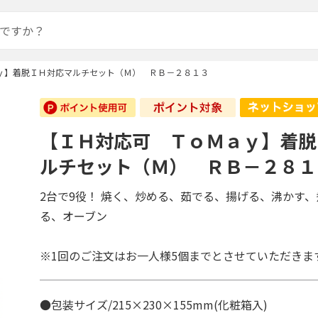
ｙ】着脱ＩＨ対応マルチセット（Ｍ） ＲＢ－２８１３
【ＩＨ対応可 ＴｏＭａｙ】着脱
ルチセット（Ｍ） ＲＢ－２８１
2台で9役！ 焼く、炒める、茹でる、揚げる、沸かす
る、オーブン
※1回のご注文はお一人様5個までとさせていただきま
●包装サイズ/215×230×155mm(化粧箱入)