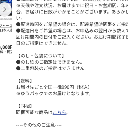
※天候や注文状況、お届けまでに祝日・お盆期間、年
合、お届けに日数がかかることがございます。あらか
い。
●配達時間をご希望の場合は、配達希望時間帯をご指
ジャース 大谷翔
MLB ドジャース 大
ドジャース 大谷翔
MLB ドジャー
●配達日をご希望の場合は、お申込みの翌日から数えて
 日本人最多53試
谷翔平 2026 NL 3・
平 日本人最多53試
谷翔平・山本
連続出塁記念 ダ
4月投手
…
合連続出塁記念 コ
佐々木朗希 
届け期間内の日付をご記入ください。お届け期間終了
…
イ
…
日のご指定はできません。
3,000円
33,000円
9,900円
8,500円
送料・税込)
(送料・税込)
(送料・税込)
(送料・税込)
【のし・包装について】
●のし紙のご指定はできません。
●二重包装のご指定はできません。
【送料】
お届け先ごと全国一律990円（税込）
※ゆうパックでのお届けとなります。
【同梱】
同梱可能な商品は
こちら
。
----その他のご注意----