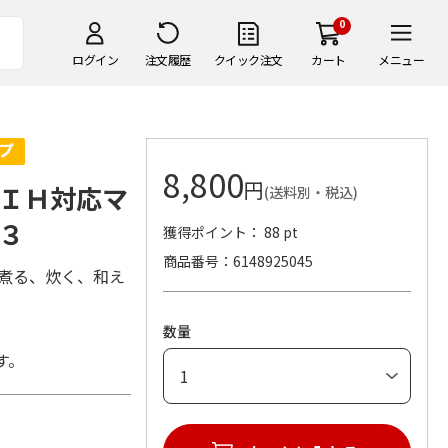
0
ログイン
注文履歴
クイック注文
カート
メニュー
8,800
円
ＩＨ対応マ
(送料別・税込)
３
獲得ポイント： 88 pt
商品番号
6148925045
、煮る、炊く、和え
数量
す。