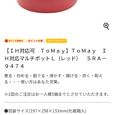
【ＩＨ対応可 ＴｏＭａｙ】ＴｏＭａｙ Ｉ
Ｈ対応マルチポットＬ（レッド） ＳＲＡ－
９４７４
煮る・炒める・茹でる・沸かす・揚げる・炊く・和え
る・・・使い方はあなた次第。
※1回のご注文はお一人様5個までとさせていただきます。
●包装サイズ/197×258×153mm(化粧箱入)