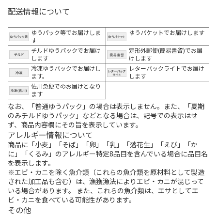
配送情報について
ゆうパック等でお届けしま
ゆうパケットでお届けします
す
チルドゆうパックでお届け
定形外郵便(簡易書留)でお届
します
けします
冷凍ゆうパックでお届けし
レターパックライトでお届け
ます。
します
佐川急便でのお届けとなり
ます
なお、「普通ゆうパック」の場合は表示しません。また、「夏期
のみチルドゆうパック」などとなる場合は、記号での表示はせ
ず、商品内容欄にその旨を表示しています。
アレルギー情報について
商品に「小麦」「そば」「卵」「乳」「落花生」「えび」「か
に」「くるみ」のアレルギー特定8品目を含んでいる場合に品目名
を表示します。
※エビ・カニを除く魚介類（これらの魚介類を原材料として製造
された加工品も含む）は、漁獲漁法によりエビ・カニが混じって
いる場合があります。 また、これらの魚介類は、エサとしてエ
ビ・カニを食べている可能性があります。
その他