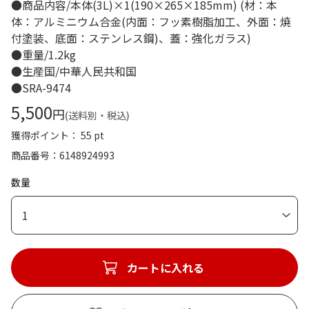
●商品内容/本体(3L)×1(190×265×185mm) (材：本
体：アルミニウム合金(内面：フッ素樹脂加工、外面：焼
付塗装、底面：ステンレス鋼)、蓋：強化ガラス)
●重量/1.2kg
●生産国/中華人民共和国
●SRA-9474
5,500
円
(送料別・税込)
獲得ポイント： 55 pt
商品番号
6148924993
数量
1
カートに入れる