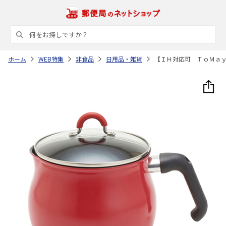
ホーム
WEB特集
非食品
日用品・雑貨
【ＩＨ対応可 ＴｏＭａ