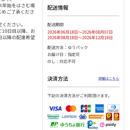
末年始をはさむ場
配送情報
じめご了承くださ
定ください。
配送期間
ス 大
MLB ドジャース 大
ドジャース 大谷翔
MLB ドジャース 大
10日目以降、お
由伸・
谷翔平 2026 NL 3・
平 日本人最多53試
谷翔平 2026 NL 3・
2026年06月18日～2026年08月07日
日本人
…
4月投手
…
合連続出塁記念 シ
4月投手
…
日以降の配達希望
2026年08月18日～2026年12月18日
ル
…
17,000円
17,000円
8,500円
配送方法
ゆうパック
(送料・税込)
(送料・税込)
(送料・税込)
お届け日
指定可
のし
対応不可
決済方法
詳細はこちら
下記の決済方法がご利用頂けます。