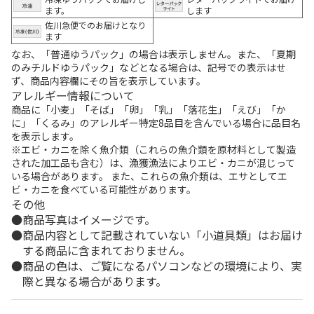
ます。
します
佐川急便でのお届けとなり
ます
なお、「普通ゆうパック」の場合は表示しません。また、「夏期
のみチルドゆうパック」などとなる場合は、記号での表示はせ
ず、商品内容欄にその旨を表示しています。
アレルギー情報について
商品に「小麦」「そば」「卵」「乳」「落花生」「えび」「か
に」「くるみ」のアレルギー特定8品目を含んでいる場合に品目名
を表示します。
※エビ・カニを除く魚介類（これらの魚介類を原材料として製造
された加工品も含む）は、漁獲漁法によりエビ・カニが混じって
いる場合があります。 また、これらの魚介類は、エサとしてエ
ビ・カニを食べている可能性があります。
その他
商品写真はイメージです。
商品内容として記載されていない「小道具類」はお届け
する商品に含まれておりません。
商品の色は、ご覧になるパソコンなどの環境により、実
際と異なる場合があります。