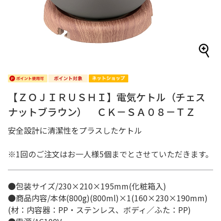
【ＺＯＪＩＲＵＳＨＩ】電気ケトル（チェス
ナットブラウン） ＣＫ－ＳＡ０８－ＴＺ
安全設計に清潔性をプラスしたケトル
※1回のご注文はお一人様5個までとさせていただきます。
●包装サイズ/230×210×195mm(化粧箱入)
●商品内容/本体(800g)(800ml)×1(160×230×190mm)
(材：内容器：PP・ステンレス、ボディ／ふた：PP)