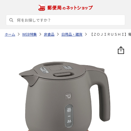
ホーム
WEB特集
非食品
日用品・雑貨
【ＺＯＪＩＲＵＳＨＩ】