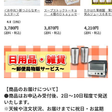
＜お中元＞新つぶらなオー
スープストックトーキョ
たかはた果樹園 果
ルスターズ
ー ４種のＯｋａｙｕセッ
笑みジュース６本セ
ト８袋【慶事用】
【慶事用】
4.8
（191）
3,780円
3,870円
4,210円
(送料・税込)
(送料・税込)
(送料・税込)
【商品のお届けについて】
●商品はお申込み受付後、2日～10日程度で発送
いたします。
※天候や注文状況、お届けまでに祝日・お盆期