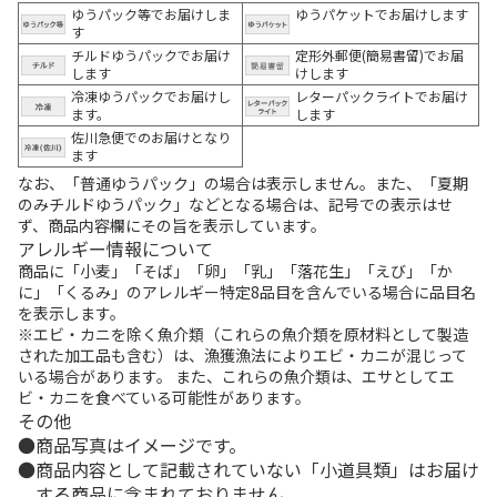
ゆうパック等でお届けしま
ゆうパケットでお届けします
す
チルドゆうパックでお届け
定形外郵便(簡易書留)でお届
します
けします
冷凍ゆうパックでお届けし
レターパックライトでお届け
ます。
します
佐川急便でのお届けとなり
ます
なお、「普通ゆうパック」の場合は表示しません。また、「夏期
のみチルドゆうパック」などとなる場合は、記号での表示はせ
ず、商品内容欄にその旨を表示しています。
アレルギー情報について
商品に「小麦」「そば」「卵」「乳」「落花生」「えび」「か
に」「くるみ」のアレルギー特定8品目を含んでいる場合に品目名
を表示します。
※エビ・カニを除く魚介類（これらの魚介類を原材料として製造
された加工品も含む）は、漁獲漁法によりエビ・カニが混じって
いる場合があります。 また、これらの魚介類は、エサとしてエ
ビ・カニを食べている可能性があります。
その他
商品写真はイメージです。
商品内容として記載されていない「小道具類」はお届け
する商品に含まれておりません。