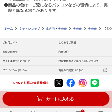
商品の色は、ご覧になるパソコンなどの環境により、実
際と異なる場合があります。
ホーム
ネットショップ
生き物・その他
その他
その他
【ＺＯ
ご利用ガイド
よくあるご質問
お問い合わせ
利用規約
サイト運営会社について
特定商取引法に基づく表記について
プライバシーポリシー
商品のご提案はこちら
SNSでお得な情報発信中
カートに入れる
Copyright (C) JAPAN POST Co.,Ltd. All Rights Reserved.
0