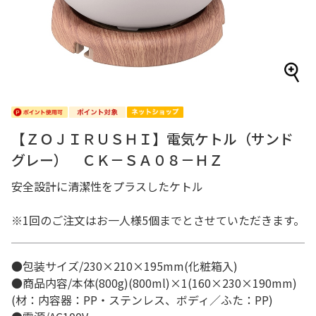
【ＺＯＪＩＲＵＳＨＩ】電気ケトル（サンド
グレー） ＣＫ－ＳＡ０８－ＨＺ
安全設計に清潔性をプラスしたケトル
※1回のご注文はお一人様5個までとさせていただきます。
●包装サイズ/230×210×195mm(化粧箱入)
●商品内容/本体(800g)(800ml)×1(160×230×190mm)
(材：内容器：PP・ステンレス、ボディ／ふた：PP)