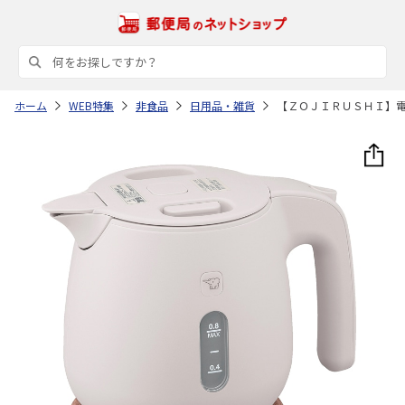
ホーム
WEB特集
非食品
日用品・雑貨
【ＺＯＪＩＲＵＳＨＩ】