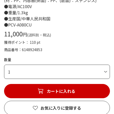
(材：PP、内容器(側面)：PP、(底面)：ステンレス)
●電源/AC100V
●重量/1.3kg
●生産国/中華人民共和国
●PCV-A080CU
11,000
円
(送料別・税込)
獲得ポイント： 110 pt
商品番号
6148924853
数量
1
カートに入れる
お気に入りに登録する