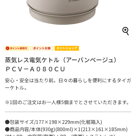
蒸気レス電気ケトル（アーバンベージュ）
ＰＣＶ－Ａ０８０ＣＵ
安心・安全は当たり前。日々の暮らしを便利にするタイガ
ーケトル。
※1回のご注文はお一人様5個までとさせていただきます。
●包装サイズ/177×198×229mm(化粧箱入)
●商品内容/本体(930g)(800ml)×1(213×161×185mm)