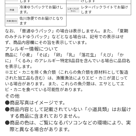
します
けします
冷凍ゆうパックでお届けし
レターパックライトでお届け
ます。
します
佐川急便でのお届けとなり
ます
なお、「普通ゆうパック」の場合は表示しません。また、「夏期
のみチルドゆうパック」などとなる場合は、記号での表示はせ
ず、商品内容欄にその旨を表示しています。
アレルギー情報について
商品に「小麦」「そば」「卵」「乳」「落花生」「えび」「か
に」「くるみ」のアレルギー特定8品目を含んでいる場合に品目名
を表示します。
※エビ・カニを除く魚介類（これらの魚介類を原材料として製造
された加工品も含む）は、漁獲漁法によりエビ・カニが混じって
いる場合があります。 また、これらの魚介類は、エサとしてエ
ビ・カニを食べている可能性があります。
その他
商品写真はイメージです。
商品内容として記載されていない「小道具類」はお届け
する商品に含まれておりません。
商品の色は、ご覧になるパソコンなどの環境により、実
際と異なる場合があります。