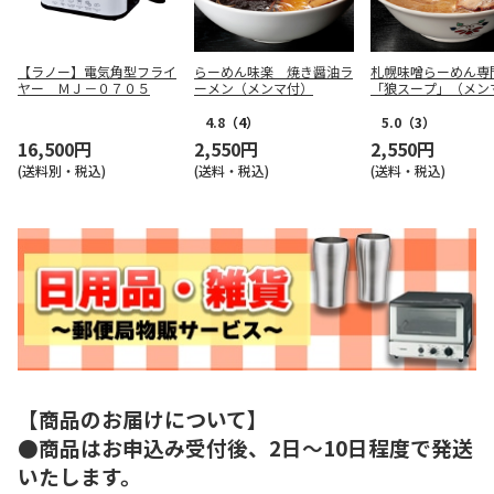
【ラノー】電気角型フライ
らーめん味楽 焼き醤油ラ
札幌味噌らーめん専
ヤー ＭＪ－０７０５
ーメン（メンマ付）
「狼スープ」（メン
4.8
（4）
5.0
（3）
16,500円
2,550円
2,550円
(送料別・税込)
(送料・税込)
(送料・税込)
【商品のお届けについて】
●商品はお申込み受付後、2日～10日程度で発送
いたします。