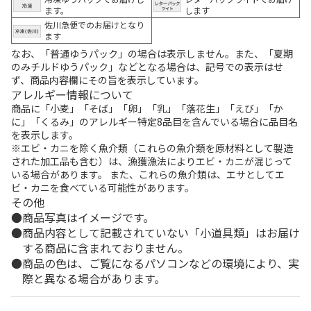
ます。
します
佐川急便でのお届けとなり
ます
なお、「普通ゆうパック」の場合は表示しません。また、「夏期
のみチルドゆうパック」などとなる場合は、記号での表示はせ
ず、商品内容欄にその旨を表示しています。
アレルギー情報について
商品に「小麦」「そば」「卵」「乳」「落花生」「えび」「か
に」「くるみ」のアレルギー特定8品目を含んでいる場合に品目名
を表示します。
※エビ・カニを除く魚介類（これらの魚介類を原材料として製造
された加工品も含む）は、漁獲漁法によりエビ・カニが混じって
いる場合があります。 また、これらの魚介類は、エサとしてエ
ビ・カニを食べている可能性があります。
その他
商品写真はイメージです。
商品内容として記載されていない「小道具類」はお届け
する商品に含まれておりません。
商品の色は、ご覧になるパソコンなどの環境により、実
際と異なる場合があります。