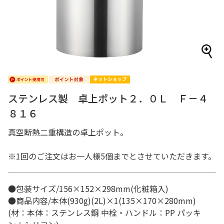
ステンレス製 卓上ポット２．０Ｌ Ｆ－４
８１６
真空断熱二重構造の卓上ポット。
※1回のご注文はお一人様5個までとさせていただきます。
●包装サイズ/156×152×298mm(化粧箱入)
●商品内容/本体(930g)(2L)×1(135×170×280mm)
(材：本体：ステンレス鋼 中栓・ハンドル：PP パッキ