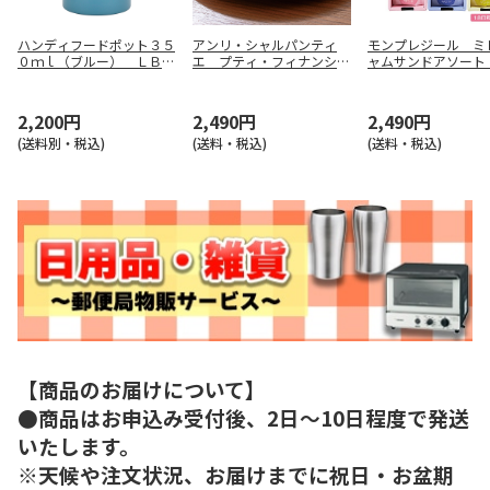
ハンディフードポット３５
アンリ・シャルパンティ
モンプレジール ミ
０ｍｌ（ブルー） ＬＢ－
エ プティ・フィナンシェ
ャムサンドアソート
０７６０
１６個入【慶事用】
用】
2,200円
2,490円
2,490円
(送料別・税込)
(送料・税込)
(送料・税込)
【商品のお届けについて】
●商品はお申込み受付後、2日～10日程度で発送
いたします。
※天候や注文状況、お届けまでに祝日・お盆期