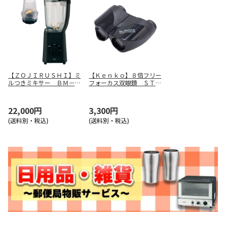
【ＺＯＪＩＲＵＳＨＩ】ミ
【Ｋｅｎｋｏ】８倍フリー
ルつきミキサー ＢＭ－Ｓ
フォーカス双眼鏡 ＳＴＶ
Ｓ１０－ＢＡ
－０８ＦＢ８ｘ２２
22,000円
3,300円
(送料別・税込)
(送料別・税込)