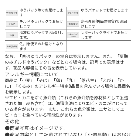
ゆうパック等でお届けしま
ゆうパケットでお届けします
す
チルドゆうパックでお届け
定形外郵便(簡易書留)でお届
します
けします
冷凍ゆうパックでお届けし
レターパックライトでお届け
ます。
します
佐川急便でのお届けとなり
ます
なお、「普通ゆうパック」の場合は表示しません。また、「夏期
のみチルドゆうパック」などとなる場合は、記号での表示はせ
ず、商品内容欄にその旨を表示しています。
アレルギー情報について
商品に「小麦」「そば」「卵」「乳」「落花生」「えび」「か
に」「くるみ」のアレルギー特定8品目を含んでいる場合に品目名
を表示します。
※エビ・カニを除く魚介類（これらの魚介類を原材料として製造
された加工品も含む）は、漁獲漁法によりエビ・カニが混じって
いる場合があります。 また、これらの魚介類は、エサとしてエ
ビ・カニを食べている可能性があります。
その他
商品写真はイメージです。
商品内容として記載されていない「小道具類」はお届け