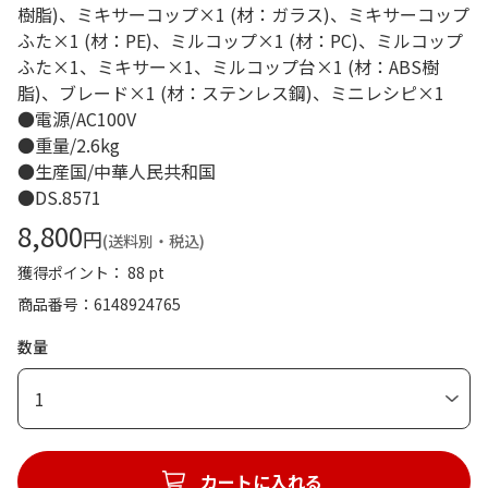
樹脂)、ミキサーコップ×1 (材：ガラス)、ミキサーコップ
ふた×1 (材：PE)、ミルコップ×1 (材：PC)、ミルコップ
ふた×1、ミキサー×1、ミルコップ台×1 (材：ABS樹
脂)、ブレード×1 (材：ステンレス鋼)、ミニレシピ×1
●電源/AC100V
●重量/2.6kg
●生産国/中華人民共和国
●DS.8571
8,800
円
(送料別・税込)
獲得ポイント： 88 pt
商品番号
6148924765
数量
1
カートに入れる