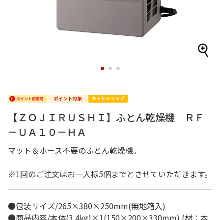
1
2
3
【ＺＯＪＩＲＵＳＨＩ】ふとん乾燥機 ＲＦ
－ＵＡ１０－ＨＡ
マット＆ホース不要のふとん乾燥機。
※1回のご注文はお一人様5個までとさせていただきます。
●包装サイズ/265×380×250mm(無地箱入)
●商品内容/本体(3.4kg)×1(150×200×330mm) (材：本