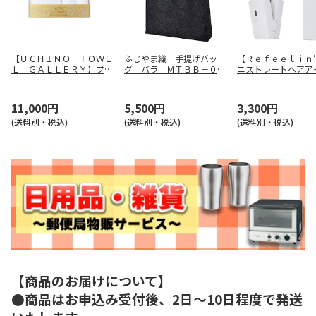
【ＵＣＨＩＮＯ ＴＯＷＥ
ふじやま織 手提げバッ
【Ｒｅｆｅｅｌｉｎ
Ｌ ＧＡＬＬＥＲＹ】プレ
グ バラ ＭＴＢＢ－０５
ニストレートヘアア
ミアムマシュマロタッチ
－０１
ン ＧＦ－Ｌ００３
（ホワイト） ＵＲ１０８
９９Ｗ
11,000円
5,500円
3,300円
(送料別・税込)
(送料別・税込)
(送料別・税込)
【商品のお届けについて】
●商品はお申込み受付後、2日～10日程度で発送