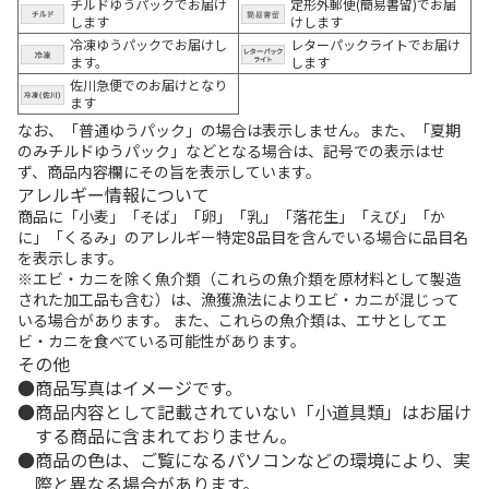
チルドゆうパックでお届け
定形外郵便(簡易書留)でお届
します
けします
冷凍ゆうパックでお届けし
レターパックライトでお届け
ます。
します
佐川急便でのお届けとなり
ます
なお、「普通ゆうパック」の場合は表示しません。また、「夏期
のみチルドゆうパック」などとなる場合は、記号での表示はせ
ず、商品内容欄にその旨を表示しています。
アレルギー情報について
商品に「小麦」「そば」「卵」「乳」「落花生」「えび」「か
に」「くるみ」のアレルギー特定8品目を含んでいる場合に品目名
を表示します。
※エビ・カニを除く魚介類（これらの魚介類を原材料として製造
された加工品も含む）は、漁獲漁法によりエビ・カニが混じって
いる場合があります。 また、これらの魚介類は、エサとしてエ
ビ・カニを食べている可能性があります。
その他
商品写真はイメージです。
商品内容として記載されていない「小道具類」はお届け
する商品に含まれておりません。
商品の色は、ご覧になるパソコンなどの環境により、実
際と異なる場合があります。