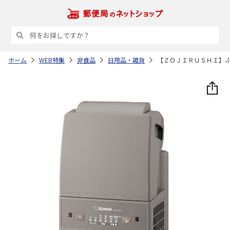
ホーム
WEB特集
非食品
日用品・雑貨
【ＺＯＪＩＲＵＳＨＩ】