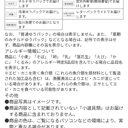
チルドゆうパックでお届け
定形外郵便(簡易書留)でお届
します
けします
冷凍ゆうパックでお届けし
レターパックライトでお届け
ます。
します
佐川急便でのお届けとなり
ます
なお、「普通ゆうパック」の場合は表示しません。また、「夏期
のみチルドゆうパック」などとなる場合は、記号での表示はせ
ず、商品内容欄にその旨を表示しています。
アレルギー情報について
商品に「小麦」「そば」「卵」「乳」「落花生」「えび」「か
に」「くるみ」のアレルギー特定8品目を含んでいる場合に品目名
を表示します。
※エビ・カニを除く魚介類（これらの魚介類を原材料として製造
された加工品も含む）は、漁獲漁法によりエビ・カニが混じって
いる場合があります。 また、これらの魚介類は、エサとしてエ
ビ・カニを食べている可能性があります。
その他
商品写真はイメージです。
商品内容として記載されていない「小道具類」はお届け
する商品に含まれておりません。
商品の色は、ご覧になるパソコンなどの環境により、実
際と異なる場合があります。