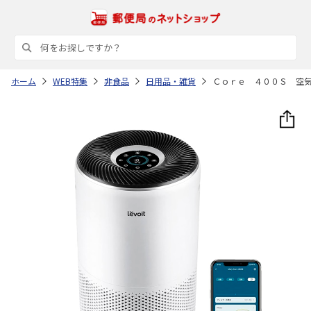
ホーム
WEB特集
非食品
日用品・雑貨
Ｃｏｒｅ ４００Ｓ 空