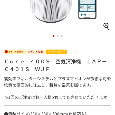
1
2
3
Ｃｏｒｅ ４００Ｓ 空気清浄機 ＬＡＰ－
Ｃ４０１Ｓ－ＷＪＰ
高効率フィルターシステムとプラズマイオンが微細な汚染
物質を徹底的に除去し、新鮮な空気を届けます。
※1回のご注文はお一人様5個までとさせていただきます。
●包装サイズ/330×330×590mm(化粧箱入)