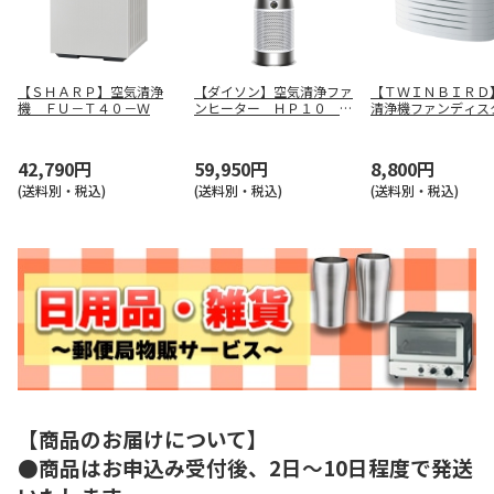
【ＳＨＡＲＰ】空気清浄
【ダイソン】空気清浄ファ
【ＴＷＩＮＢＩＲＤ
機 ＦＵ－Ｔ４０－Ｗ
ンヒーター ＨＰ１０ Ｗ
清浄機ファンディス
Ｗ
ル ＡＣ－４２３４
42,790円
59,950円
8,800円
(送料別・税込)
(送料別・税込)
(送料別・税込)
【商品のお届けについて】
●商品はお申込み受付後、2日～10日程度で発送