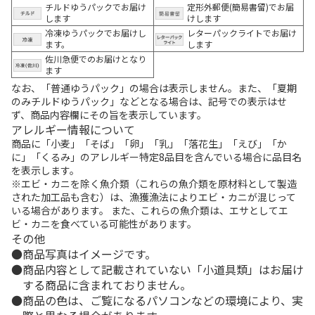
チルドゆうパックでお届け
定形外郵便(簡易書留)でお届
します
けします
冷凍ゆうパックでお届けし
レターパックライトでお届け
ます。
します
佐川急便でのお届けとなり
ます
なお、「普通ゆうパック」の場合は表示しません。また、「夏期
のみチルドゆうパック」などとなる場合は、記号での表示はせ
ず、商品内容欄にその旨を表示しています。
アレルギー情報について
商品に「小麦」「そば」「卵」「乳」「落花生」「えび」「か
に」「くるみ」のアレルギー特定8品目を含んでいる場合に品目名
を表示します。
※エビ・カニを除く魚介類（これらの魚介類を原材料として製造
された加工品も含む）は、漁獲漁法によりエビ・カニが混じって
いる場合があります。 また、これらの魚介類は、エサとしてエ
ビ・カニを食べている可能性があります。
その他
商品写真はイメージです。
商品内容として記載されていない「小道具類」はお届け
する商品に含まれておりません。
商品の色は、ご覧になるパソコンなどの環境により、実