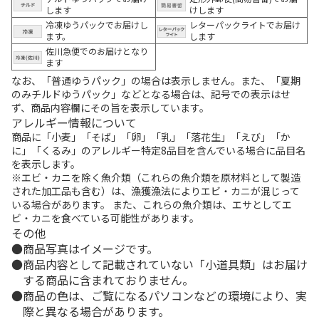
します
けします
冷凍ゆうパックでお届けし
レターパックライトでお届け
ます。
します
佐川急便でのお届けとなり
ます
なお、「普通ゆうパック」の場合は表示しません。また、「夏期
のみチルドゆうパック」などとなる場合は、記号での表示はせ
ず、商品内容欄にその旨を表示しています。
アレルギー情報について
商品に「小麦」「そば」「卵」「乳」「落花生」「えび」「か
に」「くるみ」のアレルギー特定8品目を含んでいる場合に品目名
を表示します。
※エビ・カニを除く魚介類（これらの魚介類を原材料として製造
された加工品も含む）は、漁獲漁法によりエビ・カニが混じって
いる場合があります。 また、これらの魚介類は、エサとしてエ
ビ・カニを食べている可能性があります。
その他
商品写真はイメージです。
商品内容として記載されていない「小道具類」はお届け
する商品に含まれておりません。
商品の色は、ご覧になるパソコンなどの環境により、実
際と異なる場合があります。