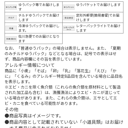
ゆうパック等でお届けしま
ゆうパケットでお届けします
す
チルドゆうパックでお届け
定形外郵便(簡易書留)でお届
します
けします
冷凍ゆうパックでお届けし
レターパックライトでお届け
ます。
します
佐川急便でのお届けとなり
ます
なお、「普通ゆうパック」の場合は表示しません。また、「夏期
のみチルドゆうパック」などとなる場合は、記号での表示はせ
ず、商品内容欄にその旨を表示しています。
アレルギー情報について
商品に「小麦」「そば」「卵」「乳」「落花生」「えび」「か
に」「くるみ」のアレルギー特定8品目を含んでいる場合に品目名
を表示します。
※エビ・カニを除く魚介類（これらの魚介類を原材料として製造
された加工品も含む）は、漁獲漁法によりエビ・カニが混じって
いる場合があります。 また、これらの魚介類は、エサとしてエ
ビ・カニを食べている可能性があります。
その他
商品写真はイメージです。
商品内容として記載されていない「小道具類」はお届け
する商品に含まれておりません。