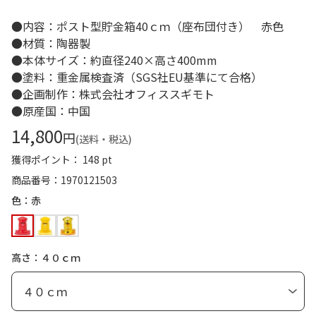
●内容：ポスト型貯金箱40ｃｍ（座布団付き） 赤色
●材質：陶器製
●本体サイズ：約直径240×高さ400mm
●塗料：重金属検査済（SGS社EU基準にて合格）
●企画制作：株式会社オフィススギモト
●原産国：中国
14,800
円
(送料・税込)
獲得ポイント： 148 pt
商品番号
1970121503
色：赤
高さ：４０ｃｍ