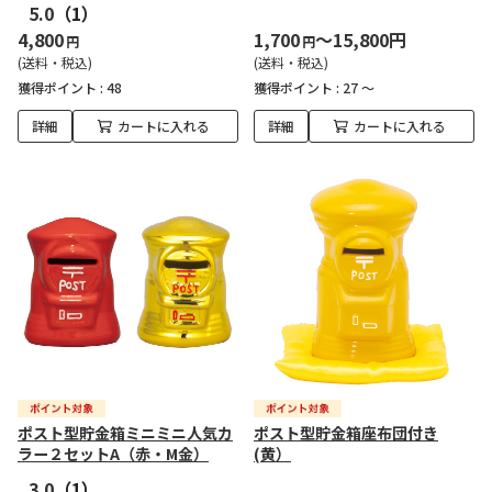
5.0
（1）
4,800
1,700
～15,800円
円
円
(送料・税込)
(送料・税込)
獲得ポイント :
48
獲得ポイント :
27 ～
詳細
カートに入れる
詳細
カートに入れる
ポスト型貯金箱ミニミニ人気カ
ポスト型貯金箱座布団付き
ラー２セットA（赤・M金）
(黄）
3.0
（1）