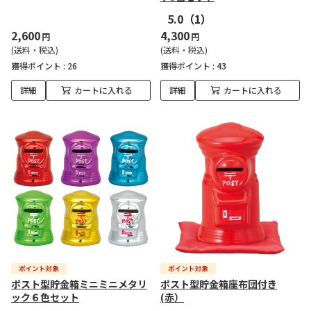
5.0
（1）
2,600
4,300
円
円
(送料・税込)
(送料・税込)
獲得ポイント :
26
獲得ポイント :
43
詳細
カートに入れる
詳細
カートに入れる
ポスト型貯金箱ミニミニメタリ
ポスト型貯金箱座布団付き
ック６色セット
(赤）