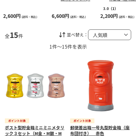
金）
き） 赤色
3.0
（1）
2,600円
6,600円
2,200円
(送料・税込)
(送料・税込)
(送料・税込)
15
並べ替え：
全
件
1件～15件を表示
ポスト型貯金箱ミニミニメタリ
郵便差出箱一号丸型貯金箱（座
ック３セット（M金・M銀・M
布団付き） 赤色