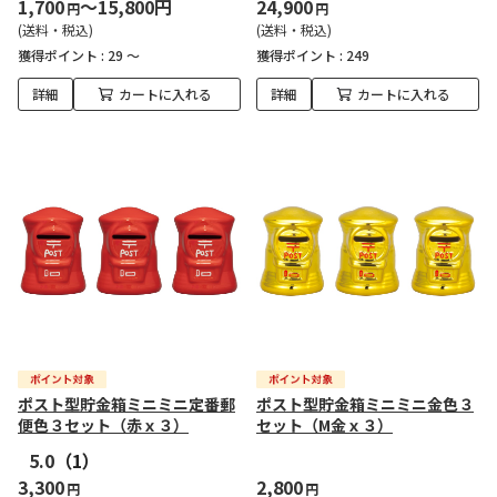
1,700
～15,800円
24,900
円
円
(送料・税込)
(送料・税込)
獲得ポイント :
29 ～
獲得ポイント :
249
詳細
カートに入れる
詳細
カートに入れる
ポスト型貯金箱ミニミニ定番郵
ポスト型貯金箱ミニミニ金色３
便色３セット（赤ｘ３）
セット（M金ｘ３）
5.0
（1）
3,300
2,800
円
円