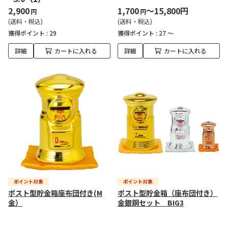
2,900
1,700
～15,800円
円
円
(送料・税込)
(送料・税込)
獲得ポイント :
29
獲得ポイント :
27 ～
詳細
カートに入れる
詳細
カートに入れる
ポスト型貯金箱座布団付き(M
ポスト型貯金箱（座布団付き）
金）
金銀銅セット BIG3