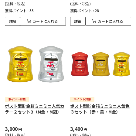
(送料・税込)
(送料・税込)
獲得ポイント :
33
獲得ポイント :
28
詳細
カートに入れる
詳細
カートに入れる
ポスト型貯金箱ミニミニ人気カ
ポスト型貯金箱ミニミニ人気色
ラー２セットB（M金・M銀）
３セット（赤・黄・M金）
3,000
3,400
円
円
(送料・税込)
(送料・税込)