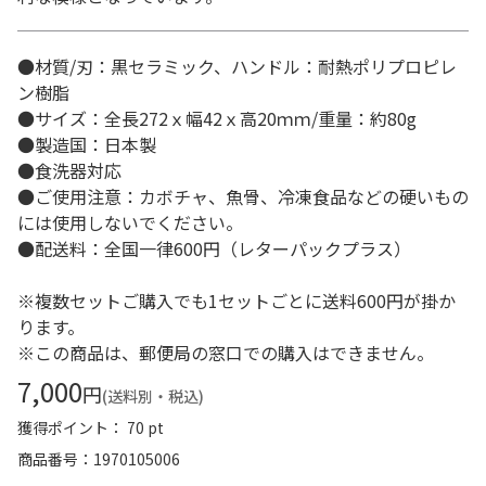
●材質/刃：黒セラミック、ハンドル：耐熱ポリプロピレ
ン樹脂
●サイズ：全長272ｘ幅42ｘ高20ｍｍ/重量：約80g
●製造国：日本製
●食洗器対応
●ご使用注意：カボチャ、魚骨、冷凍食品などの硬いもの
には使用しないでください。
●配送料：全国一律600円（レターパックプラス）
※複数セットご購入でも1セットごとに送料600円が掛か
ります。
※この商品は、郵便局の窓口での購入はできません。
7,000
円
(送料別・税込)
獲得ポイント： 70 pt
商品番号
1970105006