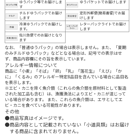
ゆうパック等でお届けしま
ゆうパケットでお届けします
す
チルドゆうパックでお届け
定形外郵便(簡易書留)でお届
します
けします
冷凍ゆうパックでお届けし
レターパックライトでお届け
ます。
します
佐川急便でのお届けとなり
ます
なお、「普通ゆうパック」の場合は表示しません。また、「夏期
のみチルドゆうパック」などとなる場合は、記号での表示はせ
ず、商品内容欄にその旨を表示しています。
アレルギー情報について
商品に「小麦」「そば」「卵」「乳」「落花生」「えび」「か
に」「くるみ」のアレルギー特定8品目を含んでいる場合に品目名
を表示します。
※エビ・カニを除く魚介類（これらの魚介類を原材料として製造
された加工品も含む）は、漁獲漁法によりエビ・カニが混じって
いる場合があります。 また、これらの魚介類は、エサとしてエ
ビ・カニを食べている可能性があります。
その他
商品写真はイメージです。
商品内容として記載されていない「小道具類」はお届け
する商品に含まれておりません。