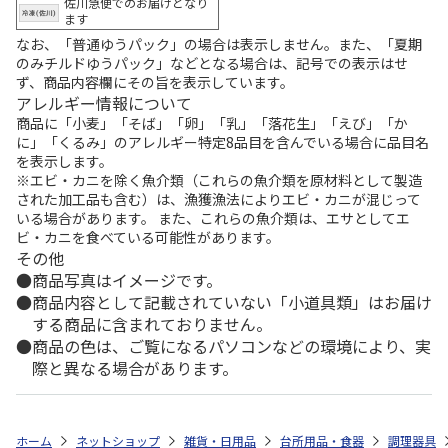
佐川急便でのお届けとなり
ます
なお、「普通ゆうパック」の場合は表示しません。また、「夏期
のみチルドゆうパック」などとなる場合は、記号での表示はせ
ず、商品内容欄にその旨を表示しています。
アレルギー情報について
商品に「小麦」「そば」「卵」「乳」「落花生」「えび」「か
に」「くるみ」のアレルギー特定8品目を含んでいる場合に品目名
を表示します。
※エビ・カニを除く魚介類（これらの魚介類を原材料として製造
された加工品も含む）は、漁獲漁法によりエビ・カニが混じって
いる場合があります。 また、これらの魚介類は、エサとしてエ
ビ・カニを食べている可能性があります。
その他
商品写真はイメージです。
商品内容として記載されていない「小道具類」はお届け
する商品に含まれておりません。
商品の色は、ご覧になるパソコンなどの環境により、実
際と異なる場合があります。
ホーム
ネットショップ
雑貨・日用品
台所用品・食器
調理器具