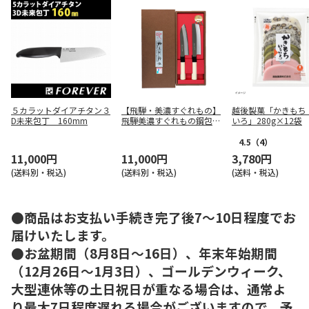
５カラットダイアチタン３
【飛騨・美濃すぐれもの】
越後製菓「かきもち
D未来包丁 160mm
飛騨美濃すぐれもの鋼包丁
いろ」280g×12袋
２点セット ＨＧ３３０２
4.5
（4）
11,000円
11,000円
3,780円
(送料別・税込)
(送料別・税込)
(送料・税込)
●商品はお支払い手続き完了後7～10日程度でお
届けいたします。
●お盆期間（8月8日～16日）、年末年始期間
（12月26日～1月3日）、ゴールデンウィーク、
大型連休等の土日祝日が重なる場合は、通常よ
り最大7日程度遅れる場合がございますので、予