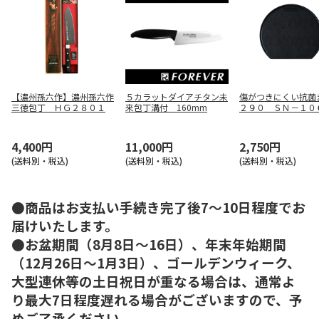
【濃州孫六作】濃州孫六作
５カラットダイアチタン未
傷がつきにくい抗菌
三徳包丁 ＨＧ２８０１
来包丁溝付 160mm
２９０ ＳＮ－１０
4,400円
11,000円
2,750円
(送料別・税込)
(送料別・税込)
(送料別・税込)
●商品はお支払い手続き完了後7～10日程度でお
届けいたします。
●お盆期間（8月8日～16日）、年末年始期間
（12月26日～1月3日）、ゴールデンウィーク、
大型連休等の土日祝日が重なる場合は、通常よ
り最大7日程度遅れる場合がございますので、予
めご了承ください。