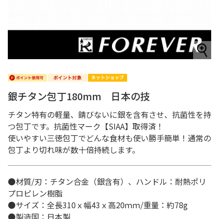
銀チタン包丁180mm 日本の技
チタン特有の軽量、錆びないに銀を含有させ、抗菌性を持
つ包丁です。抗菌性マーク【SIAA】取得済！
使いやすい三徳包丁でどんな食材も使い勝手簡単！通常の
包丁より切れ味が数十倍持続します。
●材質/刃：チタン合金（銀含有）、ハンドル：耐熱ポリ
プロピレン樹脂
●サイズ：全長310ｘ幅43ｘ高20ｍｍ/重量：約78g
●製造国：日本製