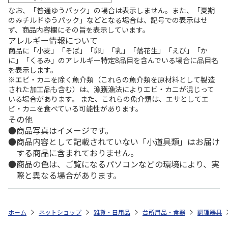
なお、「普通ゆうパック」の場合は表示しません。また、「夏期
のみチルドゆうパック」などとなる場合は、記号での表示はせ
ず、商品内容欄にその旨を表示しています。
アレルギー情報について
商品に「小麦」「そば」「卵」「乳」「落花生」「えび」「か
に」「くるみ」のアレルギー特定8品目を含んでいる場合に品目名
を表示します。
※エビ・カニを除く魚介類（これらの魚介類を原材料として製造
された加工品も含む）は、漁獲漁法によりエビ・カニが混じって
いる場合があります。 また、これらの魚介類は、エサとしてエ
ビ・カニを食べている可能性があります。
その他
商品写真はイメージです。
商品内容として記載されていない「小道具類」はお届け
する商品に含まれておりません。
商品の色は、ご覧になるパソコンなどの環境により、実
際と異なる場合があります。
ホーム
ネットショップ
雑貨・日用品
台所用品・食器
調理器具