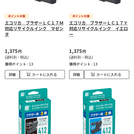
エコリカ ブラザーＬＣ１７Ｍ
エコリカ ブラザーＬＣ１７Ｙ
対応リサイクルインク マゼン
対応リサイクルインク イエロ
タ
ー
1,375
1,375
円
円
(送料別・税込)
(送料別・税込)
獲得ポイント :
13
獲得ポイント :
13
詳細
カートに入れる
詳細
カートに入れる