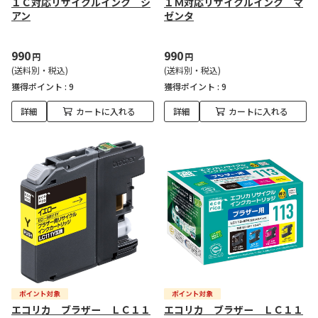
１Ｃ対応リサイクルインク シ
１Ｍ対応リサイクルインク マ
アン
ゼンタ
990
990
円
円
(送料別・税込)
(送料別・税込)
獲得ポイント :
9
獲得ポイント :
9
詳細
カートに入れる
詳細
カートに入れる
エコリカ ブラザー ＬＣ１１
エコリカ ブラザー ＬＣ１１