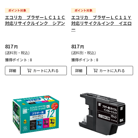
エコリカ ブラザーＬＣ１１Ｃ
エコリカ ブラザーＬＣ１１Ｙ
対応リサイクルインク シアン
対応リサイクルインク イエロ
ー
817
817
円
円
(送料別・税込)
(送料別・税込)
獲得ポイント :
8
獲得ポイント :
8
詳細
カートに入れる
詳細
カートに入れる