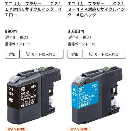
エコリカ ブラザー ＬＣ２１
エコリカ ブラザー ＬＣ２１
１Ｙ対応リサイクルインク イ
３－４ＰＫ対応リサイクルイン
エロー
ク ４色パック
990
3,608
円
円
(送料別・税込)
(送料別・税込)
獲得ポイント :
9
獲得ポイント :
36
詳細
カートに入れる
詳細
カートに入れる