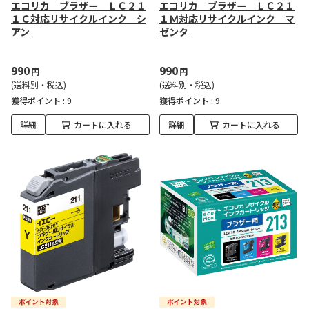
エコリカ ブラザー ＬＣ２１
エコリカ ブラザー ＬＣ２１
１Ｃ対応リサイクルインク シ
１Ｍ対応リサイクルインク マ
アン
ゼンタ
990
990
円
円
(送料別・税込)
(送料別・税込)
獲得ポイント :
9
獲得ポイント :
9
詳細
カートに入れる
詳細
カートに入れる