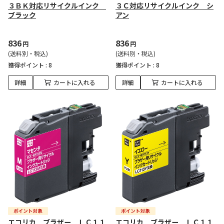
３ＢＫ対応リサイクルインク
３Ｃ対応リサイクルインク シ
ブラック
アン
836
836
円
円
(送料別・税込)
(送料別・税込)
獲得ポイント :
8
獲得ポイント :
8
詳細
カートに入れる
詳細
カートに入れる
エコリカ ブラザー ＬＣ１１
エコリカ ブラザー ＬＣ１１