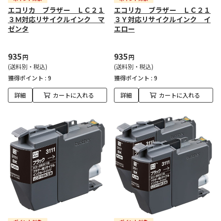
エコリカ ブラザー ＬＣ２１
エコリカ ブラザー ＬＣ２１
３Ｍ対応リサイクルインク マ
３Ｙ対応リサイクルインク イ
ゼンタ
エロー
935
935
円
円
(送料別・税込)
(送料別・税込)
獲得ポイント :
9
獲得ポイント :
9
詳細
カートに入れる
詳細
カートに入れる