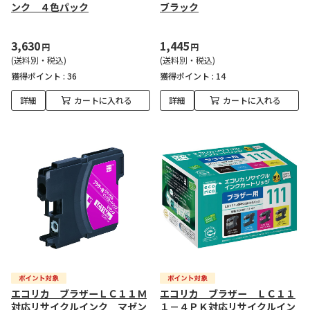
ンク ４色パック
ブラック
3,630
1,445
円
円
(送料別・税込)
(送料別・税込)
獲得ポイント :
36
獲得ポイント :
14
詳細
カートに入れる
詳細
カートに入れる
エコリカ ブラザーＬＣ１１Ｍ
エコリカ ブラザー ＬＣ１１
対応リサイクルインク マゼン
１－４ＰＫ対応リサイクルイン