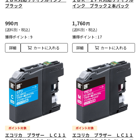
ブラック
インク ブラック２本パック
990
1,760
円
円
(送料別・税込)
(送料別・税込)
獲得ポイント :
9
獲得ポイント :
17
詳細
カートに入れる
詳細
カートに入れる
エコリカ ブラザー ＬＣ１１
エコリカ ブラザー ＬＣ１１