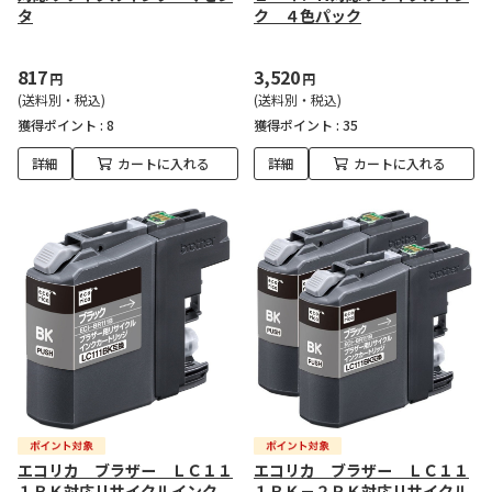
タ
ク ４色パック
817
3,520
円
円
(送料別・税込)
(送料別・税込)
獲得ポイント :
8
獲得ポイント :
35
詳細
カートに入れる
詳細
カートに入れる
エコリカ ブラザー ＬＣ１１
エコリカ ブラザー ＬＣ１１
１ＢＫ対応リサイクルインク
１ＢＫ－２ＰＫ対応リサイクル