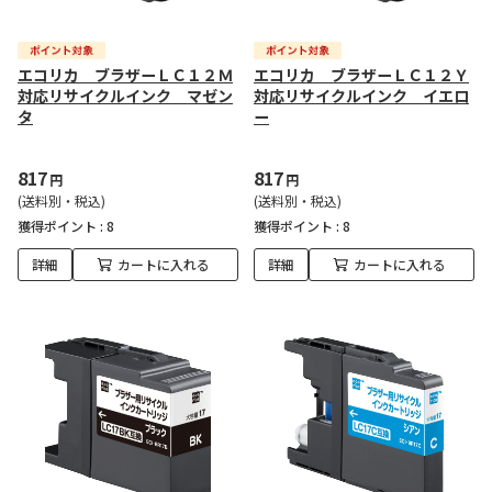
エコリカ ブラザーＬＣ１２Ｍ
エコリカ ブラザーＬＣ１２Ｙ
対応リサイクルインク マゼン
対応リサイクルインク イエロ
タ
ー
817
817
円
円
(送料別・税込)
(送料別・税込)
獲得ポイント :
8
獲得ポイント :
8
詳細
カートに入れる
詳細
カートに入れる