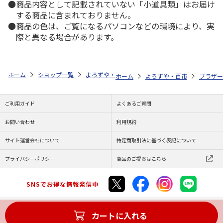
商品内容として記載されていない「小道具類」はお届け
する商品に含まれておりません。
商品の色は、ご覧になるパソコンなどの環境により、実
際と異なる場合があります。
ホーム
ショップ一覧
よろずや・百市
エコリカ ブラザー ＬＣ３１
ホーム
よろずや・百市
ブラザー
ご利用ガイド
よくあるご質問
お問い合わせ
利用規約
サイト運営会社について
特定商取引法に基づく表記について
プライバシーポリシー
商品のご提案はこちら
SNSでお得な情報発信中
カートに入れる
Copyright (C) JAPAN POST Co.,Ltd. All Rights Reserved.