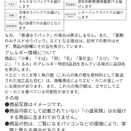
チルドゆうパックでお届け
定形外郵便(簡易書留)でお届
します
けします
冷凍ゆうパックでお届けし
レターパックライトでお届け
ます。
します
佐川急便でのお届けとなり
ます
なお、「普通ゆうパック」の場合は表示しません。また、「夏期
のみチルドゆうパック」などとなる場合は、記号での表示はせ
ず、商品内容欄にその旨を表示しています。
アレルギー情報について
商品に「小麦」「そば」「卵」「乳」「落花生」「えび」「か
に」「くるみ」のアレルギー特定8品目を含んでいる場合に品目名
を表示します。
※エビ・カニを除く魚介類（これらの魚介類を原材料として製造
された加工品も含む）は、漁獲漁法によりエビ・カニが混じって
いる場合があります。 また、これらの魚介類は、エサとしてエ
ビ・カニを食べている可能性があります。
その他
商品写真はイメージです。
商品内容として記載されていない「小道具類」はお届け
する商品に含まれておりません。
商品の色は、ご覧になるパソコンなどの環境により、実
際と異なる場合があります。