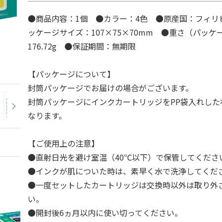
●商品内容：1個 ●カラー：4色 ●原産国：フィリ
ッケージサイズ：107×75×70mm ●重さ（パッケ
176.72g ●保証期間：無期限
【パッケージについて】
封筒パッケージでお届けの場合がございます。
封筒パッケージにインクカートリッジをPP袋入れした
なります。
【ご使用上の注意】
●直射日光を避け室温（40℃以下）で保管してくださ
●インクが肌についた時は、素早く水で洗浄してくだ
●一度セットしたカートリッジは交換時以外は取り外
い。
●開封後6ヵ月以内に使い切ってください。