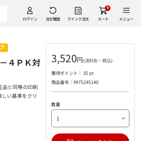
0
ログイン
注文履歴
クイック注文
カート
メニュー
3,520
円
－４ＰＫ対
(送料別・税込)
獲得ポイント： 35 pt
商品番号
9975245140
正品と同等の印刷
厳しい基準をクリ
数量