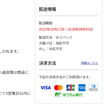
配送情報
ラザ
エコリカ ブラザ
エコリカ ブラザ
エコリカ ブラザ
配送期間
１１Ｃ
ー ＬＣ１１１Ｍ対
ー ＬＣ１１３ＢＫ
ー ＬＣ１１３Ｃ対
2022年10月17日～2028年08月05日
ルイン
応リサイクルイン
対応リサイクルイン
応リサイクルイン
ク マゼ
…
ク ブ
…
ク シア
…
配送方法
ゆうパック
990円
836円
836円
お届け日
指定不可
)
(送料別・税込)
(送料別・税込)
(送料別・税込)
のし
対応不可
しかねます。
決済方法
詳細はこちら
小道具類は商品に
下記の決済方法がご利用頂けます。
にて5営業日以内に