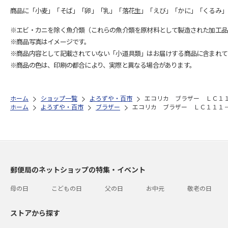
商品に「小麦」「そば」「卵」「乳」「落花生」「えび」「かに」「くるみ」
※エビ・カニを除く魚介類（これらの魚介類を原材料として製造された加工品
※商品写真はイメージです。
※商品内容として記載されていない「小道具類」はお届けする商品に含まれて
※商品の色は、印刷の都合により、実際と異なる場合があります。
ホーム
ショップ一覧
よろずや・百市
エコリカ ブラザー ＬＣ１
ホーム
よろずや・百市
ブラザー
エコリカ ブラザー ＬＣ１１１
郵便局のネットショップの特集・イベント
母の日
こどもの日
父の日
お中元
敬老の日
ストアから探す