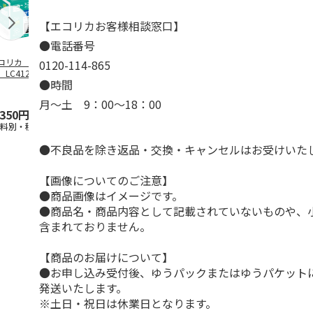
【エコリカお客様相談窓口】
●電話番号
コリカ ブラザ
エコリカ ブラザ
エコリカ ブラザ
エコリカ ブ
0120-114-865
LC412XL-4PK対
ー ＬＣ１１１Ｙ対
ー ＬＣ３１１１－
ー ＬＣ３１
●時間
リサイクルイ
…
応リサイクルイン
４ＰＫ対応リサイク
対応リサイク
ク イエ
…
ルイン
…
ク シ
…
月～土 9：00～18：00
,350円
990円
3,630円
990円
送料別・税込)
(送料別・税込)
(送料別・税込)
(送料別・税込
●不良品を除き返品・交換・キャンセルはお受けいた
【画像についてのご注意】
●商品画像はイメージです。
●商品名・商品内容として記載されていないものや、
含まれておりません。
【商品のお届けについて】
●お申し込み受付後、ゆうパックまたはゆうパケット
発送いたします。
※土日・祝日は休業日となります。