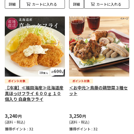
詳細
カートに入れる
詳細
カートに入れる
【冷凍】≪福田海産≫北海道産
＜お中元＞鳥藤の鶏惣菜３種セ
真ほっけフライ ６００ｇ １０
ット
個入り 白身魚フライ
3,240
3,250
円
円
(送料・税込)
(送料・税込)
獲得ポイント :
32
獲得ポイント :
32