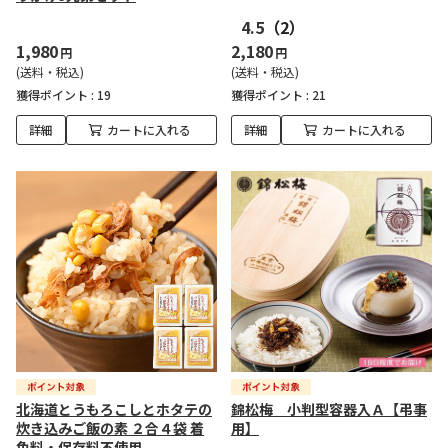
4.5
（2）
1,980
2,180
円
円
(送料・税込)
(送料・税込)
獲得ポイント :
19
獲得ポイント :
21
詳細
カートに入れる
詳細
カートに入れる
北海道とうもろこしとホタテの
錦松梅 小判型容器入Ａ【弔事
炊き込みご飯の素 ２合４袋 着
用】
色料・保存料不使用