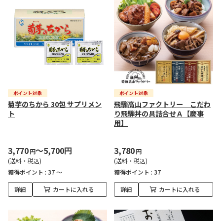
菊芋のちから 30包 サプリメン
飛騨高山ファクトリー こだわ
ト
り飛騨丼の具詰合せＡ【慶事
用】
3,770
～5,700円
3,780
円
円
(送料・税込)
(送料・税込)
獲得ポイント :
37 ～
獲得ポイント :
37
詳細
カートに入れる
詳細
カートに入れる