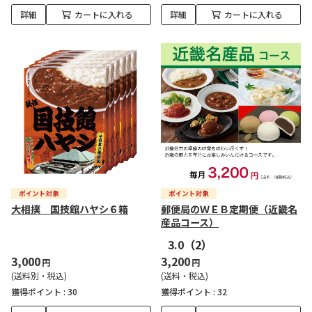
詳細
カートに入れる
詳細
カートに入れる
大相撲 国技館ハヤシ６箱
郵便局のＷＥＢ定期便（近畿名
産品コース）
3.0
（2）
3,000
3,200
円
円
(送料別・税込)
(送料・税込)
獲得ポイント :
30
獲得ポイント :
32