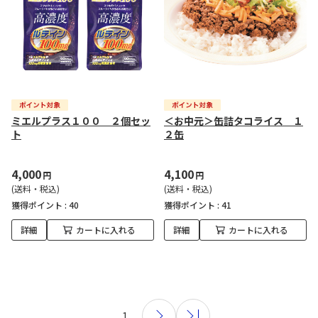
ミエルプラス１００ ２個セッ
＜お中元＞缶詰タコライス １
ト
２缶
4,000
4,100
円
円
(送料・税込)
(送料・税込)
獲得ポイント :
40
獲得ポイント :
41
詳細
カートに入れる
詳細
カートに入れる
1