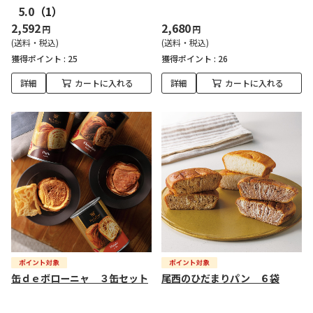
5.0
（1）
2,592
2,680
円
円
(送料・税込)
(送料・税込)
獲得ポイント :
25
獲得ポイント :
26
詳細
カートに入れる
詳細
カートに入れる
缶ｄｅボローニャ ３缶セット
尾西のひだまりパン ６袋