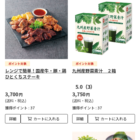
レンジで簡単！国産牛・豚・鶏
九州産野菜青汁 ２箱
ひとくちステーキ
5.0
（3）
3,700
3,750
円
円
(送料・税込)
(送料・税込)
獲得ポイント :
37
獲得ポイント :
37
詳細
カートに入れる
詳細
カートに入れる