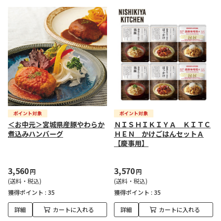
＜お中元＞宮城県産豚やわらか
ＮＩＳＨＩＫＩＹＡ ＫＩＴＣ
煮込みハンバーグ
ＨＥＮ かけごはんセットＡ
【慶事用】
3,560
3,570
円
円
(送料・税込)
(送料・税込)
獲得ポイント :
35
獲得ポイント :
35
詳細
カートに入れる
詳細
カートに入れる