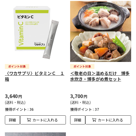
〈ワカサプリ〉ビタミンＣ １
＜敬老の日＞温めるだけ 博多
箱
水炊き・博多がめ煮セット
3,640
3,700
円
円
(送料・税込)
(送料・税込)
獲得ポイント :
36
獲得ポイント :
37
詳細
カートに入れる
詳細
カートに入れる