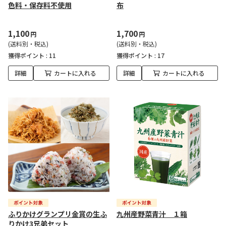
色料・保存料不使用
布
1,100
1,700
円
円
(送料別・税込)
(送料別・税込)
獲得ポイント :
11
獲得ポイント :
17
詳細
カートに入れる
詳細
カートに入れる
ふりかけグランプリ金賞の生ふ
九州産野菜青汁 １箱
りかけ3兄弟セット