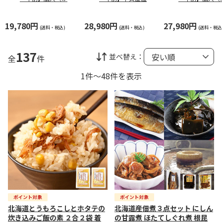
はびと） 和洋中二
製 迎春おせち料理
はびと） 和洋
段重
「千富士」和風三段
段重
重
19,780円
28,980円
27,980円
(送料・税込)
(送料・税込)
(送料・税込
137
並べ替え：
全
件
1件～48件を表示
北海道とうもろこしとホタテの
北海道産佃煮３点セット にしん
炊き込みご飯の素 ２合２袋 着
の甘露煮 ほたてしぐれ煮 根昆