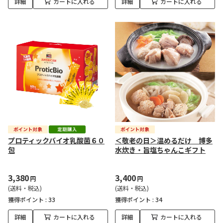
詳細
カートに入れる
詳細
カートに入れる
プロティックバイオ乳酸菌６０
＜敬老の日＞温めるだけ 博多
包
水炊き・旨塩ちゃんこギフト
3,380
3,400
円
円
(送料・税込)
(送料・税込)
獲得ポイント :
33
獲得ポイント :
34
詳細
カートに入れる
詳細
カートに入れる