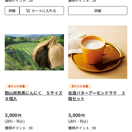
獲得ポイント :
29
獲得ポイント :
29
詳細
カートに入れる
詳細
胞山完熟黒にんにく Ｓサイズ
佐渡バターアーモンドラテ ３
８個入
箱セット
3,000
3,000
円
円
(送料・税込)
(送料・税込)
獲得ポイント :
30
獲得ポイント :
30