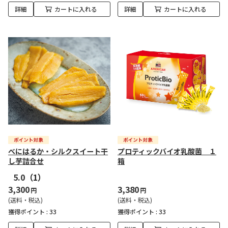
詳細
カートに入れる
詳細
カートに入れる
べにはるか・シルクスイート干
プロティックバイオ乳酸菌 １
し芋詰合せ
箱
5.0
（1）
3,300
3,380
円
円
(送料・税込)
(送料・税込)
獲得ポイント :
33
獲得ポイント :
33