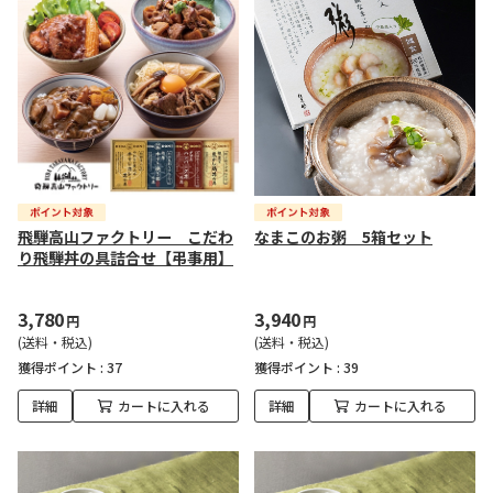
飛騨高山ファクトリー こだわ
なまこのお粥 5箱セット
り飛騨丼の具詰合せ【弔事用】
3,780
3,940
円
円
(送料・税込)
(送料・税込)
獲得ポイント :
37
獲得ポイント :
39
詳細
カートに入れる
詳細
カートに入れる