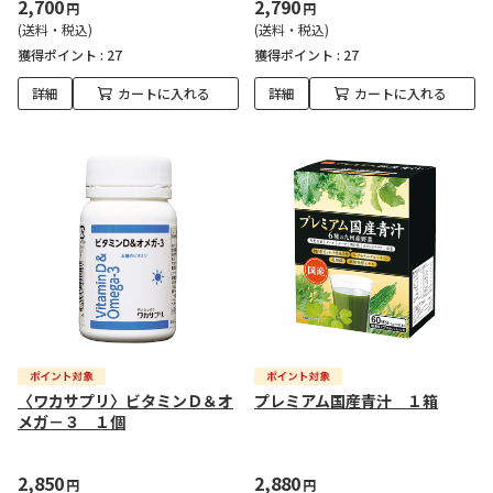
2,700
2,790
円
円
(送料・税込)
(送料・税込)
獲得ポイント :
27
獲得ポイント :
27
詳細
カートに入れる
詳細
カートに入れる
〈ワカサプリ〉ビタミンＤ＆オ
プレミアム国産青汁 １箱
メガ－３ １個
2,850
2,880
円
円