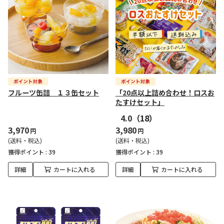
フルーツ缶詰 １３缶セット
「20点以上詰め合わせ！ロスお
たすけセット」
4.0
（18）
3,970
3,980
円
円
(送料・税込)
(送料・税込)
獲得ポイント :
39
獲得ポイント :
39
詳細
カートに入れる
詳細
カートに入れる