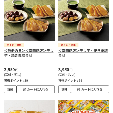
＜敬老の日＞＜幸田商店＞干し
＜幸田商店＞干し芋・焼き栗詰
芋・焼き栗詰合せ
合せ
3,950
3,950
円
円
(送料・税込)
(送料・税込)
獲得ポイント :
39
獲得ポイント :
39
詳細
カートに入れる
詳細
カートに入れる