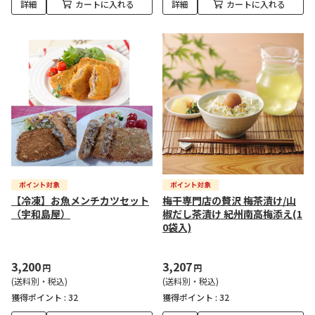
詳細
カートに入れる
詳細
カートに入れる
【冷凍】お魚メンチカツセット
梅干専門店の贅沢 梅茶漬け/山
（宇和島屋）
椒だし茶漬け 紀州南高梅添え(1
0袋入)
3,200
3,207
円
円
(送料別・税込)
(送料別・税込)
獲得ポイント :
32
獲得ポイント :
32