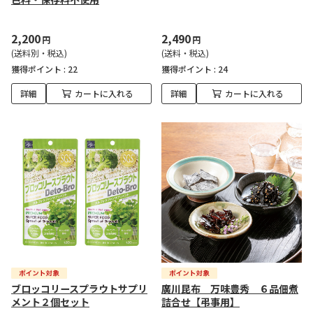
2,200
2,490
円
円
(送料別・税込)
(送料・税込)
獲得ポイント :
22
獲得ポイント :
24
詳細
カートに入れる
詳細
カートに入れる
ブロッコリースプラウトサプリ
廣川昆布 万味豊秀 ６品佃煮
メント２個セット
詰合せ【弔事用】