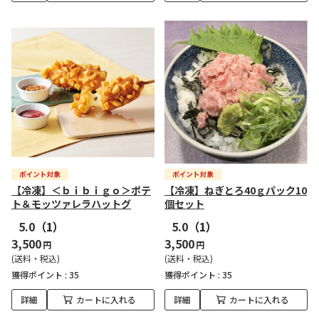
【冷凍】＜ｂｉｂｉｇｏ＞ポテ
【冷凍】ねぎとろ40ｇパック10
ト＆モッツァレラハットグ
個セット
5.0
（1）
5.0
（1）
3,500
3,500
円
円
(送料・税込)
(送料・税込)
獲得ポイント :
35
獲得ポイント :
35
詳細
カートに入れる
詳細
カートに入れる