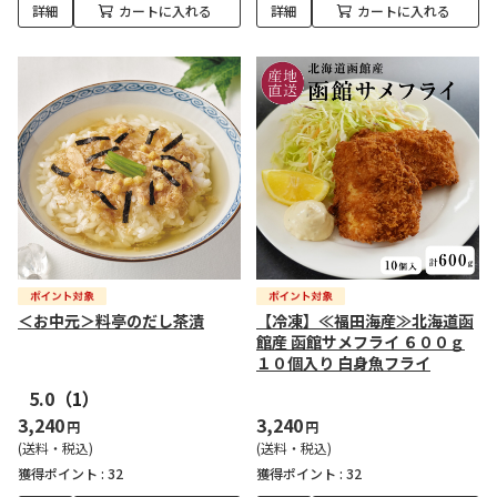
詳細
カートに入れる
詳細
カートに入れる
＜お中元＞料亭のだし茶漬
【冷凍】≪福田海産≫北海道函
館産 函館サメフライ ６００ｇ
１０個入り 白身魚フライ
5.0
（1）
3,240
3,240
円
円
(送料・税込)
(送料・税込)
獲得ポイント :
32
獲得ポイント :
32