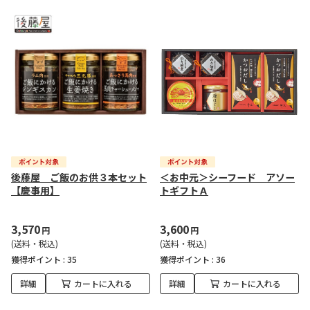
後藤屋 ご飯のお供３本セット
＜お中元＞シーフード アソー
【慶事用】
トギフトＡ
3,570
3,600
円
円
(送料・税込)
(送料・税込)
獲得ポイント :
35
獲得ポイント :
36
詳細
カートに入れる
詳細
カートに入れる