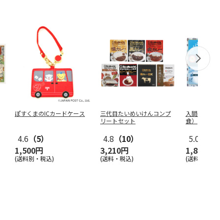
ぽすくまのICカードケース
三代目たいめいけんコンプ
入間基地カ
リートセット
食）
4.6
（5）
4.8
（10）
5.0
（1）
1,500円
3,210円
1,850円
(送料別・税込)
(送料・税込)
(送料・税込)