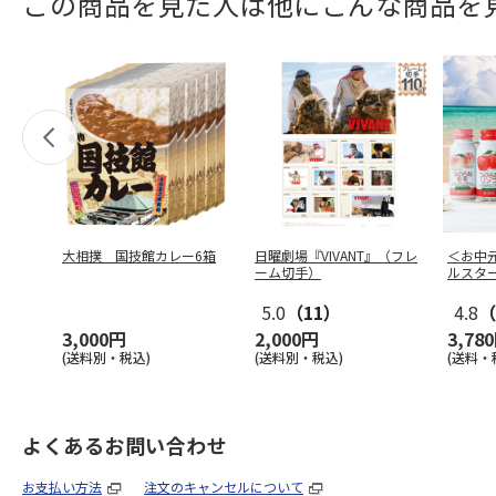
この商品を見た人は他にこんな商品を
大相撲 国技館カレー6箱
日曜劇場『VIVANT』（フレ
＜お中
ーム切手）
ルスタ
5.0
（11）
4.8
（
3,000円
2,000円
3,78
(送料別・税込)
(送料別・税込)
(送料・
よくあるお問い合わせ
お支払い方法
注文のキャンセルについて