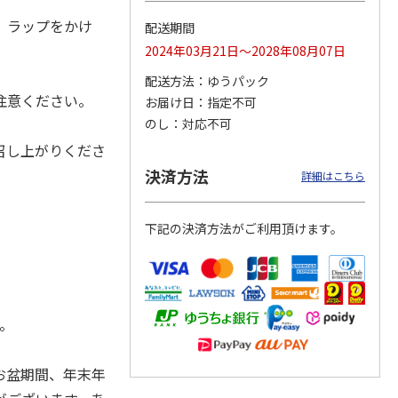
、ラップをかけ
配送期間
2024年03月21日～2028年08月07日
冷凍】
＜おせち＞【冷凍】
＜おせち＞【冷凍】
＜おせち＞【冷凍】
配送方法
ゆうパック
札幌市
おせち早割 札幌市
おせち早割 札幌市
おせち早割 蟹甲羅
注意ください。
お届け日
指定不可
発 北
中央卸売市場発 北
中央卸売市場発 北
もりおせち
の初
…
の漁
…
のし
対応不可
20,300円
27,000円
22,180円
召し上がりくださ
(送料・税込)
(送料・税込)
(送料・税込)
決済方法
詳細はこちら
下記の決済方法がご利用頂けます。
。
お盆期間、年末年