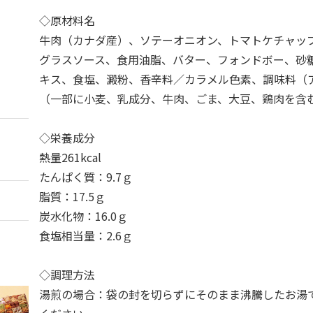
◇原材料名
牛肉（カナダ産）、ソテーオニオン、トマトケチャッ
グラスソース、食用油脂、バター、フォンドボー、砂
キス、食塩、澱粉、香辛料／カラメル色素、調味料（
（一部に小麦、乳成分、牛肉、ごま、大豆、鶏肉を含
◇栄養成分
熱量261kcal
たんぱく質：9.7ｇ
脂質：17.5ｇ
炭水化物：16.0ｇ
食塩相当量：2.6ｇ
◇調理方法
湯煎の場合：袋の封を切らずにそのまま沸騰したお湯