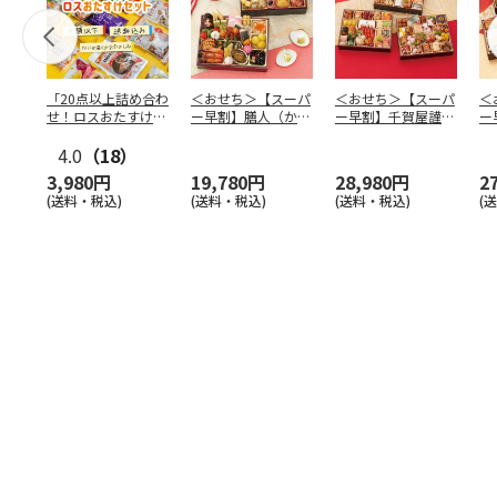
「20点以上詰め合わ
＜おせち＞【スーパ
＜おせち＞【スーパ
＜
せ！ロスおたすけセ
ー早割】膳人（かし
ー早割】千賀屋謹
ー
ット」
はびと） 和洋中二
製 迎春おせち料理
は
4.0
（18）
段重
「千富
…
段
3,980円
19,780円
28,980円
2
(送料・税込)
(送料・税込)
(送料・税込)
(