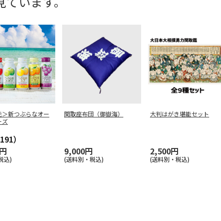
見ています。
元＞新つぶらなオー
関取座布団（御嶽海）
大判はがき堪能セット
ーズ
191）
0円
9,000円
2,500円
税込)
(送料別・税込)
(送料別・税込)