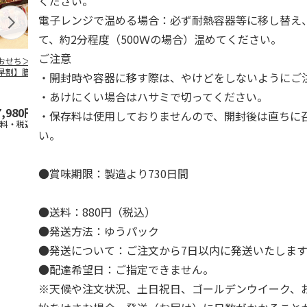
ください。
電子レンジで温める場合：必ず耐熱容器等に移し替え
て、約2分程度（500Ｗの場合）温めてください。
ご注意
おせち＞【スーパ
＜おせち＞【冷凍】
＜おせち＞【冷凍】
＜おせち＞【
早割】膳人（かし
おせち早割 札幌市
おせち早割 蟹と肉
おせち早割 
・開封時や容器に移す際は、やけどをしないようにご
びと） 和洋中三
中央卸売市場発 彩
オードブルおせち
中央卸売市場
重
膳
都膳
・あけにくい場合はハサミで切ってください。
7,980円
15,000円
22,180円
22,700円
・保存料は使用しておりませんので、開封後は直ちに
送料・税込)
(送料・税込)
(送料・税込)
(送料・税込)
い。
●賞味期限：製造より730日間
●送料：880円（税込）
●発送方法：ゆうパック
●発送について：ご注文から7日以内に発送いたします
●配達希望日：ご指定できません。
※天候や注文状況、土日祝日、ゴールデンウイーク、