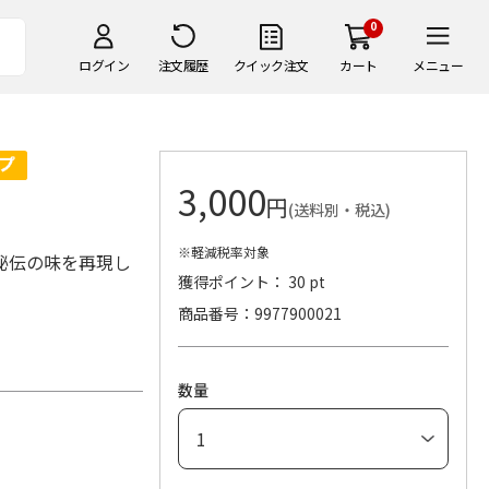
0
ログイン
注文履歴
クイック注文
カート
メニュー
3,000
円
(送料別・税込)
※軽減税率対象
秘伝の味を再現し
獲得ポイント： 30 pt
商品番号
9977900021
数量