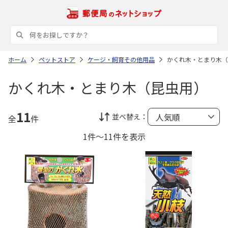
ホーム
ペットストア
ケージ・飼育その他用品
かくれ木・とまり木（
かくれ木・とまり木（昆虫用）
11
並べ替え：
全
件
1件～11件を表示