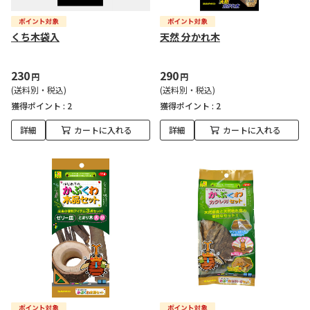
くち木袋入
天然 分かれ木
230
290
円
円
(送料別・税込)
(送料別・税込)
獲得ポイント :
2
獲得ポイント :
2
詳細
カートに入れる
詳細
カートに入れる