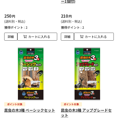
ー1個付)
250
210
円
円
(送料別・税込)
(送料別・税込)
獲得ポイント :
2
獲得ポイント :
2
詳細
カートに入れる
詳細
カートに入れる
昆虫の木3種 ベーシックセット
昆虫の木3種 アップグレードセ
ット