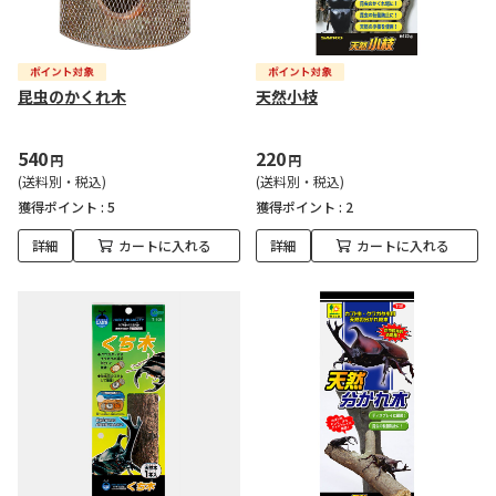
昆虫のかくれ木
天然小枝
540
220
円
円
(送料別・税込)
(送料別・税込)
獲得ポイント :
5
獲得ポイント :
2
詳細
カートに入れる
詳細
カートに入れる