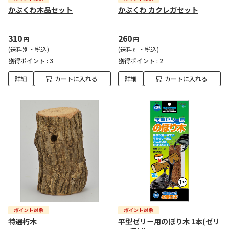
かぶくわ木品セット
かぶくわ カクレガセット
310
260
円
円
(送料別・税込)
(送料別・税込)
獲得ポイント :
3
獲得ポイント :
2
詳細
カートに入れる
詳細
カートに入れる
特選朽木
平型ゼリー用のぼり木 1本(ゼリ