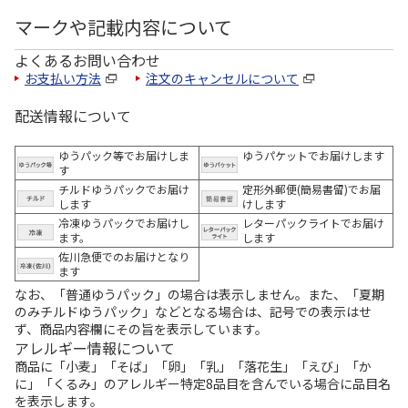
マークや記載内容について
よくあるお問い合わせ
お支払い方法
注文のキャンセルについて
配送情報について
ゆうパック等でお届けしま
ゆうパケットでお届けします
す
チルドゆうパックでお届け
定形外郵便(簡易書留)でお届
します
けします
冷凍ゆうパックでお届けし
レターパックライトでお届け
ます。
します
佐川急便でのお届けとなり
ます
なお、「普通ゆうパック」の場合は表示しません。また、「夏期
のみチルドゆうパック」などとなる場合は、記号での表示はせ
ず、商品内容欄にその旨を表示しています。
アレルギー情報について
商品に「小麦」「そば」「卵」「乳」「落花生」「えび」「か
に」「くるみ」のアレルギー特定8品目を含んでいる場合に品目名
を表示します。