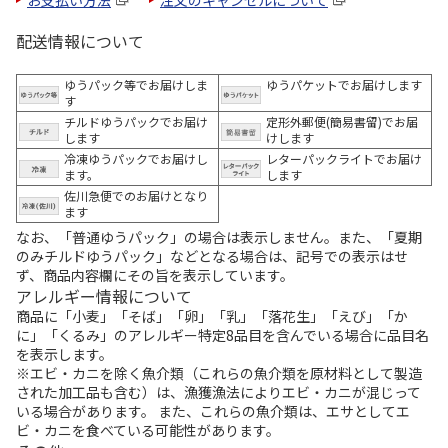
お支払い方法
注文のキャンセルについて
配送情報について
ゆうパック等でお届けしま
ゆうパケットでお届けします
す
チルドゆうパックでお届け
定形外郵便(簡易書留)でお届
します
けします
冷凍ゆうパックでお届けし
レターパックライトでお届け
ます。
します
佐川急便でのお届けとなり
ます
なお、「普通ゆうパック」の場合は表示しません。また、「夏期
のみチルドゆうパック」などとなる場合は、記号での表示はせ
ず、商品内容欄にその旨を表示しています。
アレルギー情報について
商品に「小麦」「そば」「卵」「乳」「落花生」「えび」「か
に」「くるみ」のアレルギー特定8品目を含んでいる場合に品目名
を表示します。
※エビ・カニを除く魚介類（これらの魚介類を原材料として製造
された加工品も含む）は、漁獲漁法によりエビ・カニが混じって
いる場合があります。 また、これらの魚介類は、エサとしてエ
ビ・カニを食べている可能性があります。